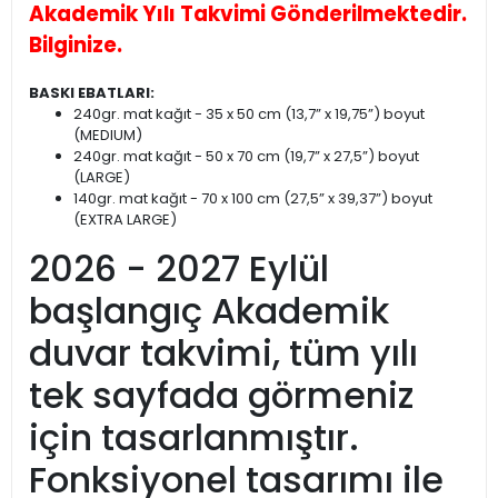
Akademik Yılı Takvimi Gönderilmektedir.
Bilginize.
BASKI EBATLARI:
240gr. mat kağıt - 35 x 50 cm (13,7” x 19,75”) boyut
(MEDIUM)
240gr. mat kağıt - 50 x 70 cm (19,7” x 27,5”) boyut
(LARGE)
140gr. mat kağıt - 70 x 100 cm (27,5” x 39,37”) boyut
(EXTRA LARGE)
2026 - 2027 Eylül
başlangıç Akademik
duvar takvimi, tüm yılı
tek sayfada görmeniz
için tasarlanmıştır.
Fonksiyonel tasarımı ile