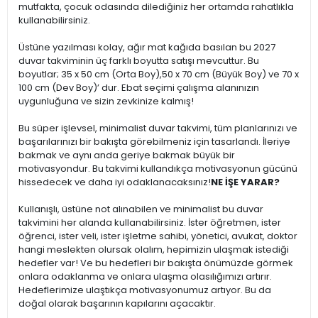
mutfakta, çocuk odasında dilediğiniz her ortamda rahatlıkla
kullanabilirsiniz.
Üstüne yazılması kolay, ağır mat kağıda basılan bu 2027
duvar takviminin üç farklı boyutta satışı mevcuttur. Bu
boyutlar; 35 x 50 cm (Orta Boy),50 x 70 cm (Büyük Boy) ve 70 x
100 cm (Dev Boy)’ dur. Ebat seçimi çalışma alanınızın
uygunluğuna ve sizin zevkinize kalmış!
Bu süper işlevsel, minimalist duvar takvimi, tüm planlarınızı ve
başarılarınızı bir bakışta görebilmeniz için tasarlandı. İleriye
bakmak ve aynı anda geriye bakmak büyük bir
motivasyondur. Bu takvimi kullandıkça motivasyonun gücünü
hissedecek ve daha iyi odaklanacaksınız!
NE İŞE YARAR?
Kullanışlı, üstüne not alınabilen ve minimalist bu duvar
takvimini her alanda kullanabilirsiniz. İster öğretmen, ister
öğrenci, ister veli, ister işletme sahibi, yönetici, avukat, doktor
hangi meslekten olursak olalım, hepimizin ulaşmak istediği
hedefler var! Ve bu hedefleri bir bakışta önümüzde görmek
onlara odaklanma ve onlara ulaşma olasılığımızı artırır.
Hedeflerimize ulaştıkça motivasyonumuz artıyor. Bu da
doğal olarak başarının kapılarını açacaktır.