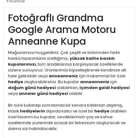
Yorumlar
Fotoğraflı Grandma
Google Arama Motoru
Anneanne Kupa
Mağazamıza hoşgeldiniz. Çok çeşitli ve birbirinden farklı
harika tasarımlarla ürettiğimiz,
yüksek kalite baskılı
kupalarımızı
, tüm aradıklarınızı karşılayacak özelliklerde
sizlere sunuyoruz. Ürünlerimizi kişiselleştirerek kendinize ait
hale getirebilir veya
anneanneniz
için mükemmel bir özel
hediye
oluşturabilirsiniz. Bu kupalar
anneanneniz
için
doğum günü hediyesi
olabilirken,
içimden geldi hediyesi
veya
anneler günü hediyesi
olabilir.
Bir süre kullanılıp sonrasında bir kenara kaldırılan alışılmış,
klasik
hediyelerin
dışında kalıcı ve özel bir
hediye
olabilen
özel tasarım bu kupalar, sevdiklerinizin çay ve kahve
saatlerinde yüzlerinde sıcacık bir tebessüm oluşturacak ve
daima sizi hatırlatacaktır.