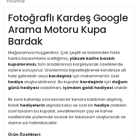
Yorumlar
Fotoğraflı Kardeş Google
Arama Motoru Kupa
Bardak
Mağazamıza hoşgeldiniz. Çok çeşitli ve birbirinden farklı
harika tasarımlarla ürettiğimiz,
yüksek kalite baskılı
kupalarımızı
, tüm aradıklarınızı karşılayacak özelliklerde
sizlere sunuyoruz. Ürünlerimizi kişiselleştirerek kendinize ait
hale getirebilir veya
kardeşiniz
için mükemmel bir özel
hediye
oluşturabilirsiniz. Bu kupalar
kardeşiniz
için
doğum
günü hediyesi
olabilirken,
içimden geldi hediyesi
olabilir.
Bir süre kullanılıp sonrasında bir kenara kaldırılan alışılmış,
klasik
hediyelerin
dışında kalıcı ve özel bir
hediye
olabilen
özel tasarım bu kupalar, sevdiklerinizin çay ve kahve
saatlerinde yüzlerinde sıcacık bir tebessüm oluşturacak ve
daima sizi hatırlatacaktır.
Ürün Özelikleri: