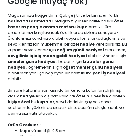
Google İhtiyaç Yok)
Mağazamıza hoşgeldiniz. Çok çeşitli ve birbirinden farklı
harika tasarımlarla
ürettiğimiz, yüksek kalite baskılı
özel
tasarım google arama motoru kupa
larımızı, tüm
aradıklarınızı karşılayacak özelliklerde sizlere sunuyoruz.
Ürünlerimizi kendinize alabilir veya aileniz, arkadaşlarınız ve
sevdikleriniz için mükemmel bir özel
hediye
verebilirsiniz. Bu
kupalar sevdikleriniz için
doğum günü hediyesi
olabilirken,
sevgiliniz için
içimden geldi hediyesi
olabilir. Anneniz için
anneler günü hediyesi
, babanız için
babalar günü
hediyesi
, öğretmeniniz için
öğretmenler günü hediyesi
olabilirken yeni işe başlayan bir dostunuza
yeni iş hediyesi
olabilir.
Bir süre kullanılıp sonrasında bir kenara kaldırılan alışılmış,
klasik
hediye
lerin dışında kalıcı ve
özel bir hediye
olabilen
kişiye özel
bu
kupalar
, sevdiklerinizin çay ve kahve
saatlerinde yüzlerinde sıcacık bir tebessüm oluşturacak ve
daima sizi hatırlatacaktır.
Ürün Özelikleri:
Kupa yüksekliği: 9,5 cm