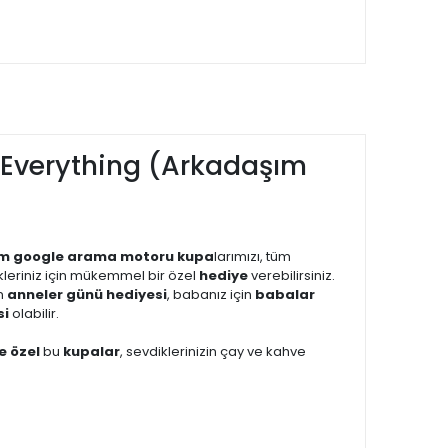
 Everything (Arkadaşım
ım google arama motoru kupa
larımızı, tüm
ikleriniz için mükemmel bir özel
hediye
verebilirsiniz.
in
anneler günü hediyesi
, babanız için
babalar
si
olabilir.
ye özel
bu
kupalar
, sevdiklerinizin çay ve kahve