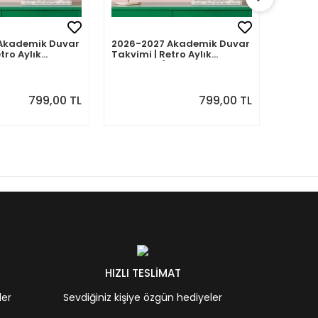
Akademik Duvar
2026-2027 Akademik Duvar
2026-2
tro Aylık
Takvimi | Retro Aylık
Takvimi
Eylül 2026 -
Planlayıcı | Ağustos 2026 -
Planlay
7 | Sonraki Ay
Temmuz 2027 | Sonraki Ay
Haziran
Önizlemeli
Önizle
799,00 TL
799,00 TL
HIZLI TESLİMAT
ler
Sevdiğiniz kişiye özgün hediyeler