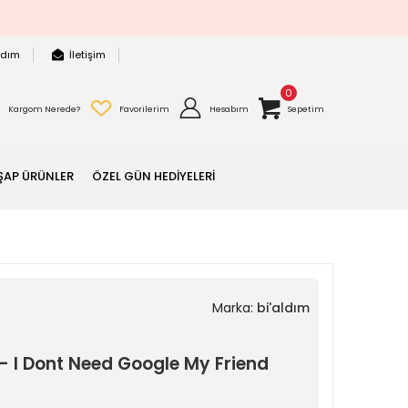
rdım
İletişim
0
Kargom Nerede?
Favorilerim
Hesabım
Sepetim
ŞAP ÜRÜNLER
ÖZEL GÜN HEDİYELERİ
Marka:
bi'aldım
 I Dont Need Google My Friend