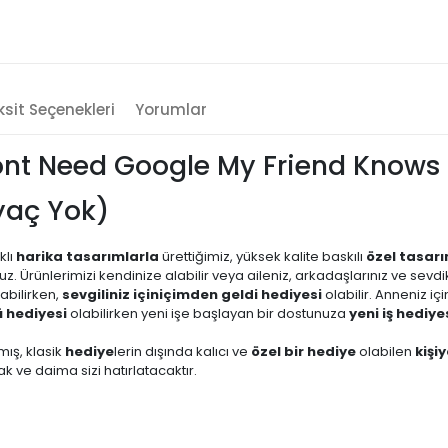
sit Seçenekleri
Yorumlar
ont Need Google My Friend Knows
iyaç Yok)
klı
harika tasarımlarla
ürettiğimiz, yüksek kalite baskılı
özel tasar
uz. Ürünlerimizi kendinize alabilir veya aileniz, arkadaşlarınız ve sevd
abilirken,
sevgiliniz için
içimden geldi hediyesi
olabilir. Anneniz iç
 hediyesi
olabilirken yeni işe başlayan bir dostunuza
yeni iş hediye
mış, klasik
hediye
lerin dışında kalıcı ve
özel bir hediye
olabilen
kişi
 ve daima sizi hatırlatacaktır.