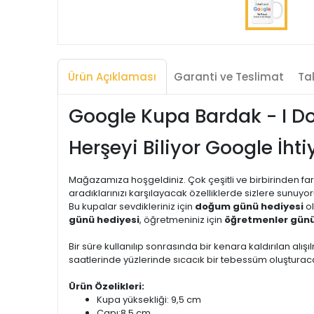
Ürün Açıklaması
Garanti ve Teslimat
Tak
Google Kupa Bardak - I D
Herşeyi Biliyor Google İht
Mağazamıza hoşgeldiniz. Çok çeşitli ve birbirinden far
aradıklarınızı karşılayacak özelliklerde sizlere sunuyor
Bu kupalar sevdikleriniz için
doğum günü hediyesi
ol
günü hediyesi
, öğretmeniniz için
öğretmenler günü
Bir süre kullanılıp sonrasında bir kenara kaldırılan alışıl
saatlerinde yüzlerinde sıcacık bir tebessüm oluşturacak
Ürün Özelikleri:
Kupa yüksekliği: 9,5 cm
Çapı:8,5 cm