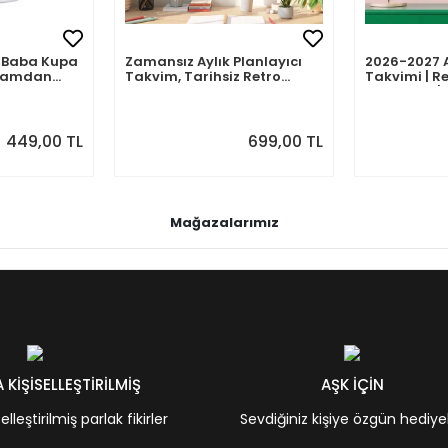
mli Baba Kupa
Zamansız Aylık Planlayıcı
2026-2027 
abamdan
Takvim, Tarihsiz Retro
Takvimi | Re
Duvar Takvimi
Planlayıcı | 
Ağustos 202
Önizlemeli
449,00 TL
699,00 TL
Mağazalarımız
KİŞİSELLEŞTİRİLMİŞ
AŞK İÇİN
leştirilmiş parlak fikirler
Sevdiğiniz kişiye özgün hediye