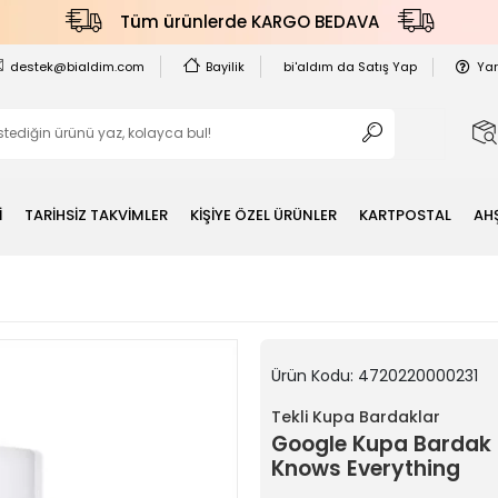
Tüm ürünlerde KARGO BEDAVA
destek@bialdim.com
Bayilik
bi'aldım da Satış Yap
Ya
İ
TARİHSİZ TAKVİMLER
KİŞİYE ÖZEL ÜRÜNLER
KARTPOSTAL
AH
Ürün Kodu:
4720220000231
Tekli Kupa Bardaklar
Google Kupa Bardak -
Knows Everything