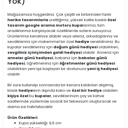
Yok)
Mağazamıza hoşgeldiniz. Çok çeşitli ve birbirinden farklı
harika tasarımlarla
ürettiğimiz, yüksek kalite baskılı
özel
tasarım google arama motoru kupa
larımızı, tüm
aradıklarınızı karşılayacak özelliklerde sizlere sunuyoruz.
Ürünlerimizi kendinize alabilir veya aileniz, arkadaşlarınız ve
sevdikleriniz için mükemmel bir özel
hediye
verebilirsiniz. Bu
kupalar sevdikleriniz için
doğum günü hediyesi
olabilirken,
sevgiliniz için
içimden geldi hediyesi
olabilir. Anneniz için
anneler günü hediyesi
, babanız için
babalar günü
hediyesi
, öğretmeniniz için
öğretmenler günü hediyesi
olabilirken yeni işe başlayan bir dostunuza
yeni iş hediyesi
olabilir.
Bir süre kullanılıp sonrasında bir kenara kaldırılan alışılmış,
klasik
hediye
lerin dışında kalıcı ve
özel bir hediye
olabilen
kişiye özel
bu
kupalar
, sevdiklerinizin çay ve kahve
saatlerinde yüzlerinde sıcacık bir tebessüm oluşturacak ve
daima sizi hatırlatacaktır.
Ürün Özelikleri:
Kupa yüksekliği: 9,5 cm