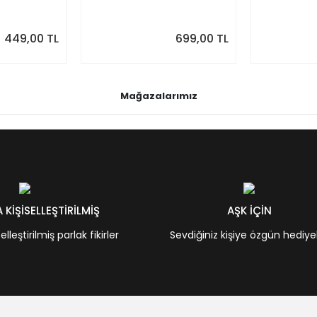
Duvar Takvimi
Planlayıcı | 
Ağustos 202
Önizlemeli
449,00 TL
699,00 TL
Mağazalarımız
KİŞİSELLEŞTİRİLMİŞ
AŞK İÇİN
leştirilmiş parlak fikirler
Sevdiğiniz kişiye özgün hediye