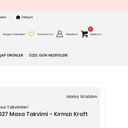
rdım
İletişim
0
Kargom Nerede?
Favorilerim
Hesabım
Sepetim
ŞAP ÜRÜNLER
ÖZEL GÜN HEDİYELERİ
Marka:
bi'aldım
asa Takvimleri
027 Masa Takvimi - Kırmızı Kraft