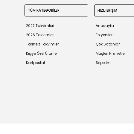
TÜM KATEGORİLER
HIZLI ERİŞİM
2027 Takvimleri
Anasayfa
2026 Takvimleri
En yeniler
Tarihsiz Takvimler
Çok Satanlar
Kişiye Özel Ürünler
Müşteri Hizmetleri
Kartpostal
Sepetim
Tüm bilgileriniz 256bit SSL Sertifikası ile korunmaktadır.
©