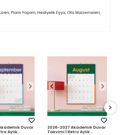
üzen, Planlı Yaşam, Hediyelik Eşya, Ofis Malzemeleri,
Akademik Duvar
2026-2027 Akademik Duvar
2026-2
tro Aylık
Takvimi | Retro Aylık
Takvimi