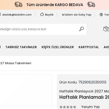
Tüm ürünlerde KARGO BEDAVA
destek@bialdim.com
Bayilik
bi'aldım da Satış Yap
Ya
İ
TARİHSİZ TAKVİMLER
KİŞİYE ÖZEL ÜRÜNLER
KARTPOSTAL
AH
2027 Masa Takvimleri
Ürün Kodu:
75290620250013
Haftalık Planlayıcılı 2027 M
Haftalık Planlamalı 2
Yorum Yaz