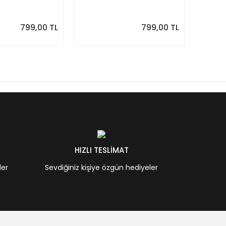
Eylül 2026 -
Planlayıcı | Ağustos 2026 -
Planlay
7 | Sonraki Ay
Temmuz 2027 | Sonraki Ay
Haziran
Önizlemeli
Önizle
799,00 TL
799,00 TL
HIZLI TESLİMAT
ler
Sevdiğiniz kişiye özgün hediyeler