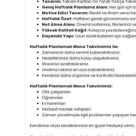
Tasarım:
Takvim Kartları Ön Tarafı Türkçe Takvi
Geniş Haftalık Planlama Alanı:
Her gün için bo
Motive Edici Tasarım:
Renkli ve ilham verici 
Haftalık Özet:
Haftanın genel görünümünü sunara
Not Alma Alanı:
Önemli notlarınızı, fikirlerinizi
Yüksek Kaliteli Kağıt:
Kolayca yazabileceğiniz 
Dayanıklı Yapı:
Uzun süreli kullanım için sağlam
Haftalık Planlamalı Masa Takvimimiz ile:
Zamanınızı daha verimli kullanabilirsiniz.
Hedeflerinize daha kolay ulaşabilirsiniz.
Stresinizi azaltabilirsiniz.
Unutma riskinizi en aza indirebilirsiniz.
Kendinizi daha organize ve kontrollü hissedebilir
Haftalık Planlamalı Masa Takvimimiz:
Ofis çalışanları
Öğrenciler
Ev hanımları
Serbest meslek sahipleri
Zaman yönetimiyle ilgili problemler yaşayan herk
Kendinize veya sevdiklerinize en güzel hediyeyi verin, H