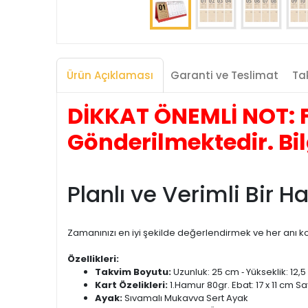
Ürün Açıklaması
Garanti ve Teslimat
Tak
DİKKAT ÖNEMLİ NOT: F
Gönderilmektedir. Bil
Planlı ve Verimli Bir H
Zamanınızı en iyi şekilde değerlendirmek ve her anı k
Özellikleri:
Takvim Boyutu:
Uzunluk: 25 cm ‐ Yükseklik: 12,
Kart Özelikleri:
1.Hamur 80gr. Ebat: 17 x 11 cm S
Ayak:
Sıvamalı Mukavva Sert Ayak