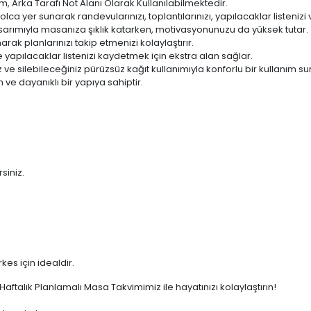
m, Arka Tarafı Not Alanı Olarak Kullanılabilmektedir.
lca yer sunarak randevularınızı, toplantılarınızı, yapılacaklar listenizi 
tasarımıyla masanıza şıklık katarken, motivasyonunuzu da yüksek tutar.
k planlarınızı takip etmenizi kolaylaştırır.
 ve yapılacaklar listenizi kaydetmek için ekstra alan sağlar.
ve silebileceğiniz pürüzsüz kağıt kullanımıyla konforlu bir kullanım su
 ve dayanıklı bir yapıya sahiptir.
siniz.
es için idealdir.
aftalık Planlamalı Masa Takvimimiz ile hayatınızı kolaylaştırın!