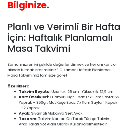
Bilginize.
Planlı ve Verimli Bir Hafta
İçin: Haftalık Planlamalı
Masa Takvimi
Zamanınızı en iyi şekilde değerlendirmek ve her anı kontrol
altında tutmak ister misiniz? O zaman Haftalık Planlamalı
Masa Takvimimiz tam size göre!
Özellikleri:
Takvim Boyutu:
Uzunluk: 25 cm ‐ Yükseklik: 12,5 cm
Kart Özelikleri:
1.Hamur 80gr. Ebat: 17 x 11 cm Sayfa: 55
Yaprak + 350gr. Mat Kuşe Ebat: 7 x 11cm Sayfa: 1 Kapak
+ 12 Yaprak
Ayak:
Sıvamalı Mukavva Sert Ayak
Tasarım:
Takvim Kartları Ön Tarafı Türkçe Takvim,
Arka Tarafı Not Alanı Olarak Kullanılabilmektedir.