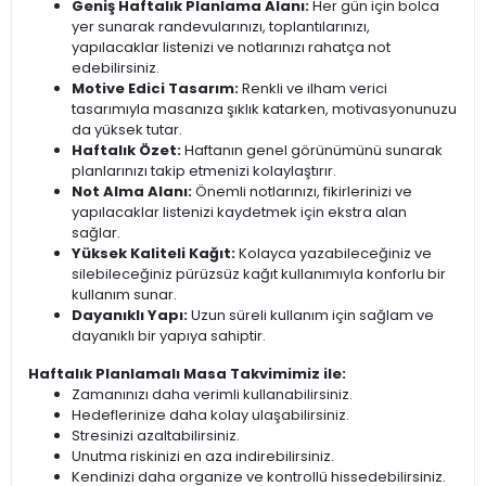
Geniş Haftalık Planlama Alanı:
Her gün için bolca
yer sunarak randevularınızı, toplantılarınızı,
yapılacaklar listenizi ve notlarınızı rahatça not
edebilirsiniz.
Motive Edici Tasarım:
Renkli ve ilham verici
tasarımıyla masanıza şıklık katarken, motivasyonunuzu
da yüksek tutar.
Haftalık Özet:
Haftanın genel görünümünü sunarak
planlarınızı takip etmenizi kolaylaştırır.
Not Alma Alanı:
Önemli notlarınızı, fikirlerinizi ve
yapılacaklar listenizi kaydetmek için ekstra alan
sağlar.
Yüksek Kaliteli Kağıt:
Kolayca yazabileceğiniz ve
silebileceğiniz pürüzsüz kağıt kullanımıyla konforlu bir
kullanım sunar.
Dayanıklı Yapı:
Uzun süreli kullanım için sağlam ve
dayanıklı bir yapıya sahiptir.
Haftalık Planlamalı Masa Takvimimiz ile:
Zamanınızı daha verimli kullanabilirsiniz.
Hedeflerinize daha kolay ulaşabilirsiniz.
Stresinizi azaltabilirsiniz.
Unutma riskinizi en aza indirebilirsiniz.
Kendinizi daha organize ve kontrollü hissedebilirsiniz.