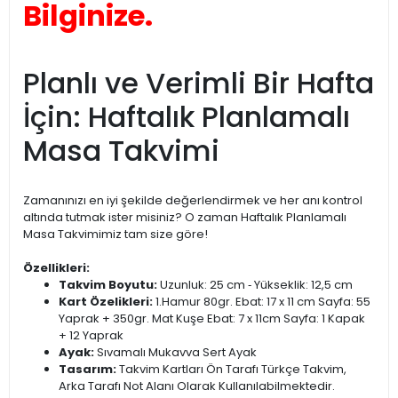
Bilginize.
Planlı ve Verimli Bir Hafta
İçin: Haftalık Planlamalı
Masa Takvimi
Zamanınızı en iyi şekilde değerlendirmek ve her anı kontrol
altında tutmak ister misiniz? O zaman Haftalık Planlamalı
Masa Takvimimiz tam size göre!
Özellikleri:
Takvim Boyutu:
Uzunluk: 25 cm ‐ Yükseklik: 12,5 cm
Kart Özelikleri:
1.Hamur 80gr. Ebat: 17 x 11 cm Sayfa: 55
Yaprak + 350gr. Mat Kuşe Ebat: 7 x 11cm Sayfa: 1 Kapak
+ 12 Yaprak
Ayak:
Sıvamalı Mukavva Sert Ayak
Tasarım:
Takvim Kartları Ön Tarafı Türkçe Takvim,
Arka Tarafı Not Alanı Olarak Kullanılabilmektedir.