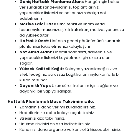
Geniş Haftalık Planlama Alanı:
Her gün için bolca
yer sunarak randevularınızı, toplantılarınızı,
yapılacaklar listenizi ve notlarınızı rahatça not
edebilirsiniz.
Motive Edici Tasarım:
Renkli ve ilham verici
tasarımıyla masanıza şıklık katarken, motivasyonunuzu
da yüksek tutar.
Haftalık Özet:
Haftanın genel görünümünü sunarak
planlarınızı takip etmenizi kolaylaştırır.
Not Alma Alanı:
Önemli notlarınızı, fikirlerinizi ve
yapılacaklar listenizi kaydetmek için ekstra alan
sağlar.
Yüksek Kaliteli Kağıt:
Kolayca yazabileceğiniz ve
silebileceğiniz pürüzsüz kağıt kullanımıyla konforlu bir
kullanım sunar.
Dayanıklı Yapı:
Uzun süreli kullanım için sağlam ve
dayanıklı bir yapıya sahiptir.
Haftalık Planlamalı Masa Takvimimiz ile:
Zamanınızı daha verimli kullanabilirsiniz.
Hedeflerinize daha kolay ulaşabilirsiniz.
Stresinizi azaltabilirsiniz.
Unutma riskinizi en aza indirebilirsiniz.
Kendinizi daha organize ve kontrollü hissedebilirsiniz.