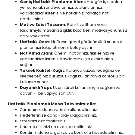
Geniş Haftalık Planlama Alanı:
Her gün için bolca
yer sunarak randevularınızı, toplantılarınızı,
yapılacaklar listenizi ve notlarınızı rahatça not
edebilirsiniz.
Motive Edici Tasarım:
Renkli ve ilham verici
tasarımıyla masanıza şıklık katarken, motivasyonunuzu
da yüksek tutar.
Haftalık Özet:
Haftanın genel görünümünü sunarak
planlarınızı takip etmenizi kolaylaştırır.
Not Alma Alanı:
Önemli notlarınızı, fikirlerinizi ve
yapılacaklar listenizi kaydetmek için ekstra alan
sağlar.
Yüksek Kaliteli Kağıt:
Kolayca yazabileceğiniz ve
silebileceğiniz pürüzsüz kağıt kullanımıyla konforlu bir
kullanım sunar.
Dayanıklı Yapı:
Uzun süreli kullanım için sağlam ve
dayanıklı bir yapıya sahiptir.
Haftalık Planlamalı Masa Takvimimiz ile:
Zamanınızı daha verimli kullanabilirsiniz.
Hedeflerinize daha kolay ulaşabilirsiniz.
Stresinizi azaltabilirsiniz.
Unutma riskinizi en aza indirebilirsiniz.
Kendinizi daha organize ve kontrollü hissedebilirsiniz.