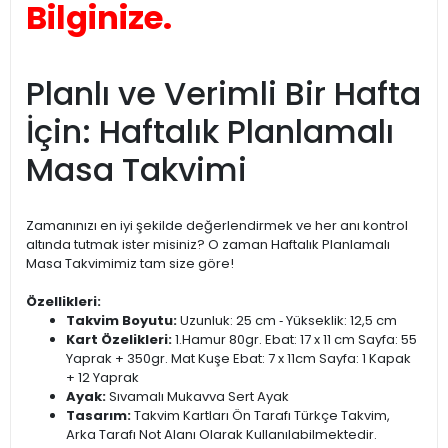
Bilginize.
Planlı ve Verimli Bir Hafta
İçin: Haftalık Planlamalı
Masa Takvimi
Zamanınızı en iyi şekilde değerlendirmek ve her anı kontrol
altında tutmak ister misiniz? O zaman Haftalık Planlamalı
Masa Takvimimiz tam size göre!
Özellikleri:
Takvim Boyutu:
Uzunluk: 25 cm ‐ Yükseklik: 12,5 cm
Kart Özelikleri:
1.Hamur 80gr. Ebat: 17 x 11 cm Sayfa: 55
Yaprak + 350gr. Mat Kuşe Ebat: 7 x 11cm Sayfa: 1 Kapak
+ 12 Yaprak
Ayak:
Sıvamalı Mukavva Sert Ayak
Tasarım:
Takvim Kartları Ön Tarafı Türkçe Takvim,
Arka Tarafı Not Alanı Olarak Kullanılabilmektedir.