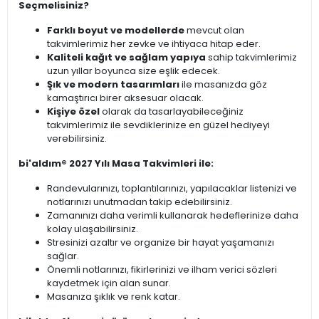
Seçmelisiniz?
Farklı boyut ve modellerde
mevcut olan
takvimlerimiz her zevke ve ihtiyaca hitap eder.
Kaliteli kağıt ve sağlam yapıya
sahip takvimlerimiz
uzun yıllar boyunca size eşlik edecek.
Şık ve modern tasarımları
ile masanızda göz
kamaştırıcı birer aksesuar olacak.
Kişiye özel
olarak da tasarlayabileceğiniz
takvimlerimiz ile sevdiklerinize en güzel hediyeyi
verebilirsiniz.
bi'aldım® 2027 Yılı Masa Takvimleri ile:
Randevularınızı, toplantılarınızı, yapılacaklar listenizi ve
notlarınızı unutmadan takip edebilirsiniz.
Zamanınızı daha verimli kullanarak hedeflerinize daha
kolay ulaşabilirsiniz.
Stresinizi azaltır ve organize bir hayat yaşamanızı
sağlar.
Önemli notlarınızı, fikirlerinizi ve ilham verici sözleri
kaydetmek için alan sunar.
Masanıza şıklık ve renk katar.