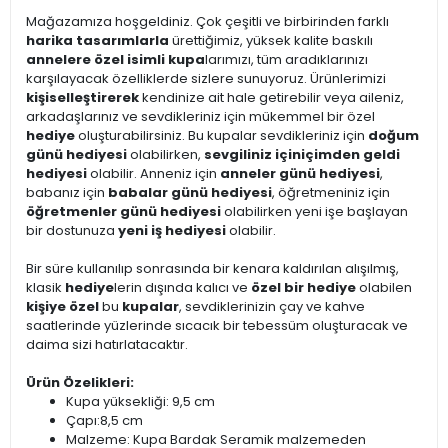
Mağazamıza hoşgeldiniz. Çok çeşitli ve birbirinden farklı
harika tasarımlarla
ürettiğimiz, yüksek kalite baskılı
annelere özel isimli kupa
larımızı, tüm aradıklarınızı
karşılayacak özelliklerde sizlere sunuyoruz. Ürünlerimizi
kişiselleştirerek
kendinize ait hale getirebilir veya aileniz,
arkadaşlarınız ve sevdikleriniz için mükemmel bir özel
hediye
oluşturabilirsiniz. Bu kupalar sevdikleriniz için
doğum
günü hediyesi
olabilirken,
sevgiliniz için
içimden geldi
hediyesi
olabilir. Anneniz için
anneler günü hediyesi
,
babanız için
babalar günü hediyesi
, öğretmeniniz için
öğretmenler günü hediyesi
olabilirken yeni işe başlayan
bir dostunuza
yeni iş hediyesi
olabilir.
Bir süre kullanılıp sonrasında bir kenara kaldırılan alışılmış,
klasik
hediye
lerin dışında kalıcı ve
özel bir hediye
olabilen
kişiye özel
bu
kupalar
, sevdiklerinizin çay ve kahve
saatlerinde yüzlerinde sıcacık bir tebessüm oluşturacak ve
daima sizi hatırlatacaktır.
Ürün Özelikleri:
Kupa yüksekliği: 9,5 cm
Çapı:8,5 cm
Malzeme: Kupa Bardak Seramik malzemeden