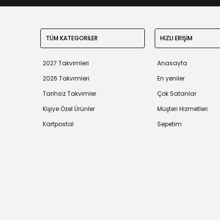
TÜM KATEGORİLER
HIZLI ERİŞİM
2027 Takvimleri
Anasayfa
2026 Takvimleri
En yeniler
Tarihsiz Takvimler
Çok Satanlar
Kişiye Özel Ürünler
Müşteri Hizmetleri
Kartpostal
Sepetim