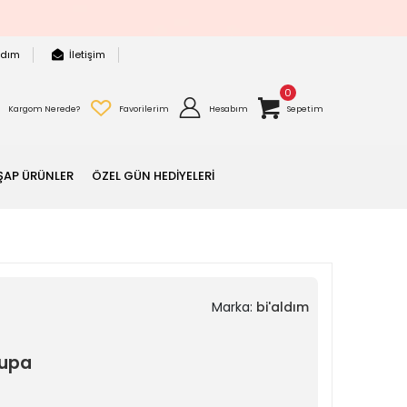
rdım
İletişim
0
Kargom Nerede?
Favorilerim
Hesabım
Sepetim
ŞAP ÜRÜNLER
ÖZEL GÜN HEDİYELERİ
Marka:
bi'aldım
Kupa