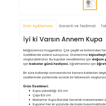
Ürün Açıklaması
Garanti ve Teslimat
Tak
İyi ki Varsın Annem Kupa
Mağazamıza hoşgeldiniz. Çok çeşitli ve birbirinden far
özelliklerde sizlere sunuyoruz. Ürünlerimizi
kişiselleş
oluşturabilirsiniz. Bu kupalar sevdikleriniz için
doğum g
için
babalar günü hediyesi
, öğretmeniniz için
öğret
Bir süre kullanılıp sonrasında bir kenara kaldırılan alışıl
saatlerinde yüzlerinde sıcacık bir tebessüm oluşturacak
Ürün Özelikleri:
Kupa yüksekliği: 9,5 cm
Çapı:8,5 cm
Malzeme: Kupa Bardak Seramik malzemeden üret
Kupanın her iki yüzünde de baskı bulunmaktadır