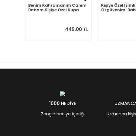
 Canım
Kişiye Özel İsimli Baba Kupa
2026-2027 Eylül 
upa
Özgüvenimi Babamdan
Akademik Duvar
Aldım
Spiralli Aylık Pla
Sonraki Ay Öniz
,00 TL
449,00 TL
1000 HEDİYE
UZMANCA 
Zengin hediye içeriği
Uzmanca kişisel