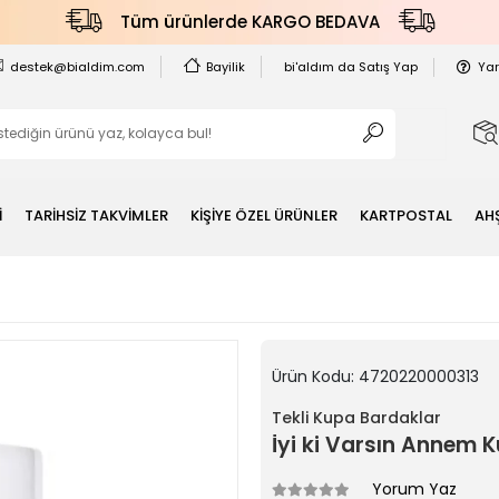
Tüm ürünlerde KARGO BEDAVA
destek@bialdim.com
Bayilik
bi'aldım da Satış Yap
Ya
İ
TARİHSİZ TAKVİMLER
KİŞİYE ÖZEL ÜRÜNLER
KARTPOSTAL
AH
Ürün Kodu:
4720220000313
Tekli Kupa Bardaklar
İyi ki Varsın Annem 
Yorum Yaz