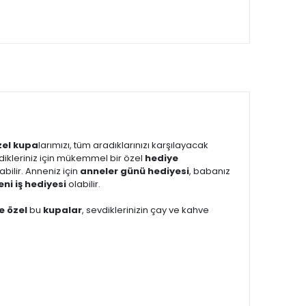
zel kupa
larımızı, tüm aradıklarınızı karşılayacak
vdikleriniz için mükemmel bir özel
hediye
abilir. Anneniz için
anneler günü hediyesi
, babanız
eni iş hediyesi
olabilir.
ye özel
bu
kupalar
, sevdiklerinizin çay ve kahve