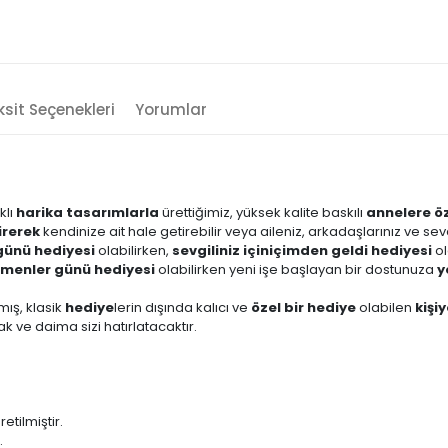
sit Seçenekleri
Yorumlar
klı
harika tasarımlarla
ürettiğimiz, yüksek kalite baskılı
annelere ö
tirerek
kendinize ait hale getirebilir veya aileniz, arkadaşlarınız ve se
ünü hediyesi
olabilirken,
sevgiliniz için
içimden geldi hediyesi
ol
menler günü hediyesi
olabilirken yeni işe başlayan bir dostunuza
y
mış, klasik
hediye
lerin dışında kalıcı ve
özel bir hediye
olabilen
kişi
 ve daima sizi hatırlatacaktır.
ilmiştir.
.