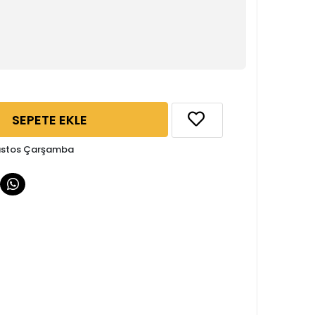
SEPETE EKLE
ğustos Çarşamba