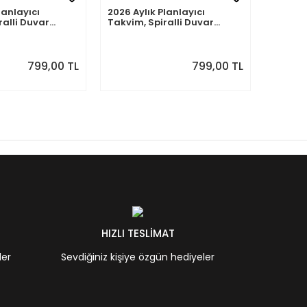
lanlayıcı
Zamansız Aylık Planlayıcı
2026-2
ralli Duvar
Takvim, Tarihsiz Retro
Takvimi
nraki Ay
Duvar Takvimi
Planlayı
Ağustos
Önizle
799,00 TL
699,00 TL
HIZLI TESLİMAT
ler
Sevdiğiniz kişiye özgün hediyeler