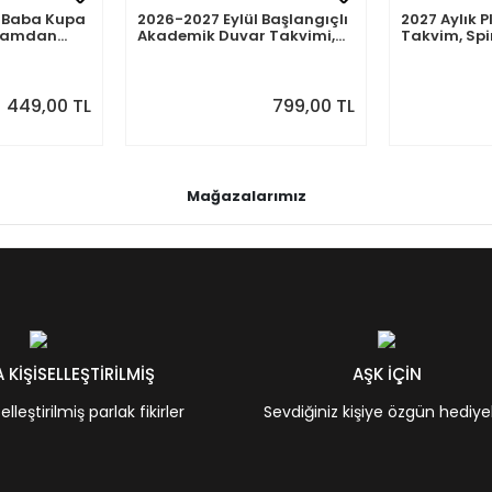
Başlangıçlı
2027 Aylık Planlayıcı
2026 Aylık P
 Takvimi,
Takvim, Spiralli Duvar
Takvim, Spi
nlayıcı,
Takvimi, Sonraki Ay
Takvimi, So
lemeli
Önizlemeli
Önizlemeli
799,00 TL
799,00 TL
Mağazalarımız
KİŞİSELLEŞTİRİLMİŞ
AŞK İÇİN
leştirilmiş parlak fikirler
Sevdiğiniz kişiye özgün hediye