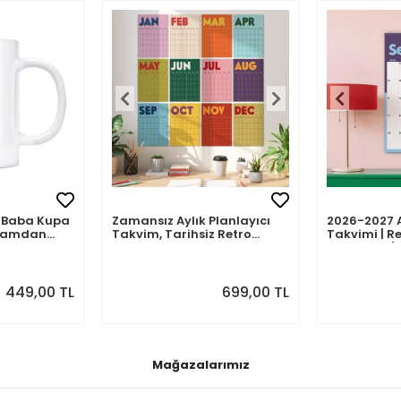
mli Baba Kupa
Zamansız Aylık Planlayıcı
2026-2027 
abamdan
Takvim, Tarihsiz Retro
Takvimi | Re
Duvar Takvimi
Planlayıcı | 
Ağustos 202
Önizlemeli
449,00 TL
699,00 TL
Mağazalarımız