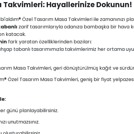
 Takvimleri: Hayallerinize Dokunun!
bi'aldım® Özel Tasarım Masa Takvimleri ile zamanınızı planl
tabanlı
zarif tasarımlarıyla odanıza bambaşka bir hava k
on katacak.
nin
fark yaratan özelliklerinden bazıları:
ahşap tabanlı tasarımımızla takvimlerimiz her ortama uyum
arım Masa Takvimleri, geri dönüştürülmüş kağıt ve sürdürüle
ım® Özel Tasarım Masa Takvimleri, geniş bir fiyat yelpazes
le:
her günü planlayabilirsiniz.
nızı unutmazsınız.
 oluşturabilirsiniz.