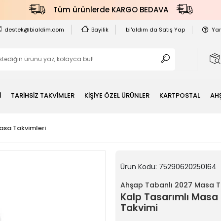
Tüm ürünlerde KARGO BEDAVA
destek@bialdim.com
Bayilik
bi'aldım da Satış Yap
Ya
İ
TARİHSİZ TAKVİMLER
KİŞİYE ÖZEL ÜRÜNLER
KARTPOSTAL
AH
asa Takvimleri
Ürün Kodu:
75290620250164
Ahşap Tabanlı 2027 Masa T
Kalp Tasarımlı Masa
Takvimi