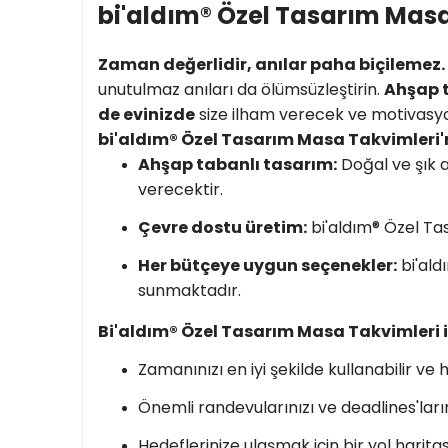
bi'aldım® Özel Tasarım Masa
Zaman değerlidir, anılar paha biçilemez.
unutulmaz anıları da ölümsüzleştirin.
Ahşap 
de evinizde
size ilham verecek ve motivasy
bi'aldım® Özel Tasarım Masa Takvimleri'
Ahşap tabanlı tasarım:
Doğal ve şık 
verecektir.
Çevre dostu üretim:
bi'aldım® Özel Tas
Her bütçeye uygun seçenekler:
bi'ald
sunmaktadır.
Bi'aldım® Özel Tasarım Masa Takvimleri i
Zamanınızı en iyi şekilde kullanabilir ve 
Önemli randevularınızı ve deadlines'ları
Hedeflerinize ulaşmak için bir yol haritası