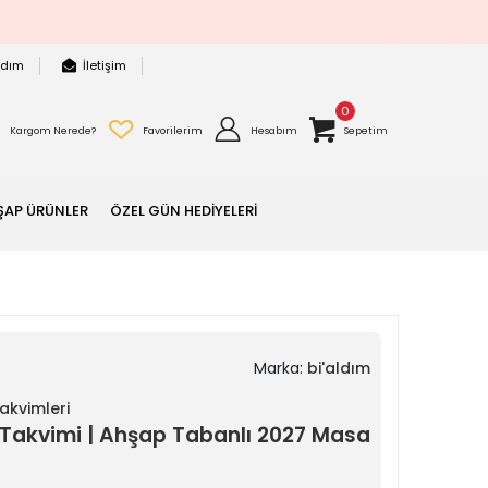
rdım
İletişim
0
Kargom Nerede?
Favorilerim
Hesabım
Sepetim
ŞAP ÜRÜNLER
ÖZEL GÜN HEDİYELERİ
Marka:
bi'aldım
akvimleri
 Takvimi | Ahşap Tabanlı 2027 Masa