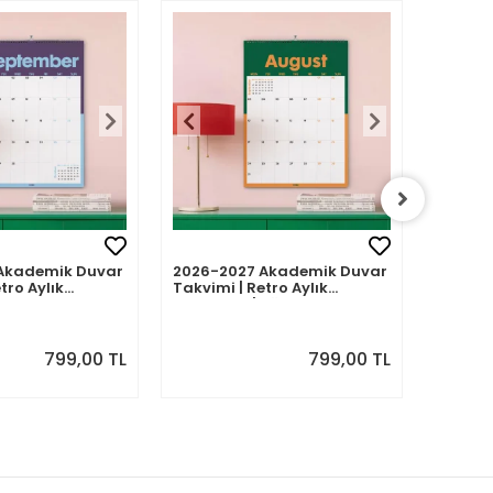
Akademik Duvar
2026-2027 Akademik Duvar
2026-2
tro Aylık
Takvimi | Retro Aylık
Takvimi
Eylül 2026 -
Planlayıcı | Ağustos 2026 -
Planlay
7 | Sonraki Ay
Temmuz 2027 | Sonraki Ay
Haziran
Önizlemeli
Önizle
799,00 TL
799,00 TL