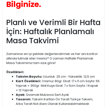
Bilginize.
Planlı ve Verimli Bir Hafta
İçin: Haftalık Planlamalı
Masa Takvimi
Zamanınızı en iyi şekilde değerlendirmek ve her anı kontrol
altında tutmak ister misiniz? O zaman Haftalık Planlamalı
Masa Takvimimiz tam size göre!
Özellikleri:
Takvim Boyutu:
Uzunluk: 25 cm ‐ Yükseklik: 12,5 cm
Kart Özelikleri:
1.Hamur 80gr. Ebat: 17 x 11 cm Sayfa: 55
Yaprak + 350gr. Mat Kuşe Ebat: 7 x 11cm Sayfa: 1 Kapak
+ 12 Yaprak
Ayak:
Sıvamalı Mukavva Sert Ayak
Tasarım:
Takvim Kartları Ön Tarafı Türkçe Takvim,
Arka Tarafı Not Alanı Olarak Kullanılabilmektedir.