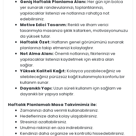
Geniş Haftalık Planlama Alanı:
Her gün için bolca
yer sunarak randevularınızı, toplantılarınızı,
yapılacaklar listenizi ve notlarınızı rahatça not
edebilirsiniz.
Motive Edici Tasarım:
Renkli ve ilham verici
tasarımıyla masanıza şıklık katarken, motivasyonunuzu
da yüksek tutar.
Haftalık Özet:
Haftanın genel görünümünü sunarak
planlarınızı takip etmenizi kolaylaştırır.
Not Alma Alanı:
Önemli notlarınızı, fikirlerinizi ve
yapılacaklar listenizi kaydetmek için ekstra alan
sağlar.
Yüksek Kaliteli Kağıt:
Kolayca yazabileceğiniz ve
silebileceğiniz pürüzsüz kağıt kullanımıyla konforlu bir
kullanım sunar.
Dayanıklı Yapı:
Uzun süreli kullanım için sağlam ve
dayanıklı bir yapıya sahiptir.
Haftalık Planlamalı Masa Takvimimiz ile:
Zamanınızı daha verimli kullanabilirsiniz.
Hedeflerinize daha kolay ulaşabilirsiniz.
Stresinizi azaltabilirsiniz.
Unutma riskinizi en aza indirebilirsiniz.
Kendinizi daha organize ve kontrollü hissedebilirsiniz.