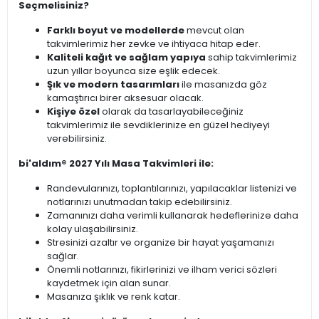
Seçmelisiniz?
Farklı boyut ve modellerde
mevcut olan
takvimlerimiz her zevke ve ihtiyaca hitap eder.
Kaliteli kağıt ve sağlam yapıya
sahip takvimlerimiz
uzun yıllar boyunca size eşlik edecek.
Şık ve modern tasarımları
ile masanızda göz
kamaştırıcı birer aksesuar olacak.
Kişiye özel
olarak da tasarlayabileceğiniz
takvimlerimiz ile sevdiklerinize en güzel hediyeyi
verebilirsiniz.
bi'aldım® 2027 Yılı Masa Takvimleri ile:
Randevularınızı, toplantılarınızı, yapılacaklar listenizi ve
notlarınızı unutmadan takip edebilirsiniz.
Zamanınızı daha verimli kullanarak hedeflerinize daha
kolay ulaşabilirsiniz.
Stresinizi azaltır ve organize bir hayat yaşamanızı
sağlar.
Önemli notlarınızı, fikirlerinizi ve ilham verici sözleri
kaydetmek için alan sunar.
Masanıza şıklık ve renk katar.