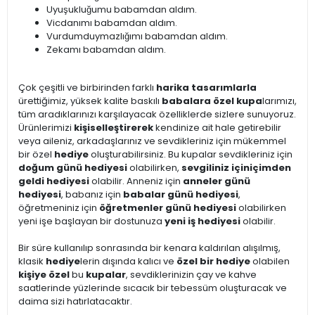
Uyuşukluğumu babamdan aldım.
Vicdanımı babamdan aldım.
Vurdumduymazlığımı babamdan aldım.
Zekamı babamdan aldım.
Çok çeşitli ve birbirinden farklı
harika tasarımlarla
ürettiğimiz, yüksek kalite baskılı
babalara özel kupa
larımızı,
tüm aradıklarınızı karşılayacak özelliklerde sizlere sunuyoruz.
Ürünlerimizi
kişiselleştirerek
kendinize ait hale getirebilir
veya aileniz, arkadaşlarınız ve sevdikleriniz için mükemmel
bir özel
hediye
oluşturabilirsiniz. Bu kupalar sevdikleriniz için
doğum günü hediyesi
olabilirken,
sevgiliniz için
içimden
geldi hediyesi
olabilir. Anneniz için
anneler günü
hediyesi
, babanız için
babalar günü hediyesi
,
öğretmeniniz için
öğretmenler günü hediyesi
olabilirken
yeni işe başlayan bir dostunuza
yeni iş hediyesi
olabilir.
Bir süre kullanılıp sonrasında bir kenara kaldırılan alışılmış,
klasik
hediye
lerin dışında kalıcı ve
özel bir hediye
olabilen
kişiye özel
bu
kupalar
, sevdiklerinizin çay ve kahve
saatlerinde yüzlerinde sıcacık bir tebessüm oluşturacak ve
daima sizi hatırlatacaktır.