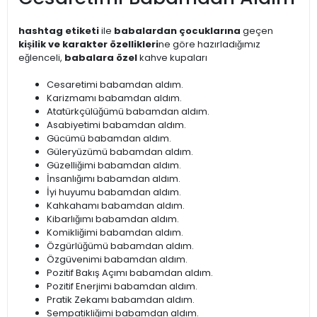
hashtag etiketi
ile
babalardan çocuklarına
geçen
kişilik ve karakter özellikleri
ne göre hazırladığımız
eğlenceli,
babalara özel
kahve kupaları
Cesaretimi babamdan aldım.
Karizmamı babamdan aldım.
Atatürkçülüğümü babamdan aldım.
Asabiyetimi babamdan aldım.
Gücümü babamdan aldım.
Güleryüzümü babamdan aldım.
Güzelliğimi babamdan aldım.
İnsanlığımı babamdan aldım.
İyi huyumu babamdan aldım.
Kahkahamı babamdan aldım.
Kibarlığımı babamdan aldım.
Komikliğimi babamdan aldım.
Özgürlüğümü babamdan aldım.
Özgüvenimi babamdan aldım.
Pozitif Bakış Açımı babamdan aldım.
Pozitif Enerjimi babamdan aldım.
Pratik Zekamı babamdan aldım.
Sempatikliğimi babamdan aldım.