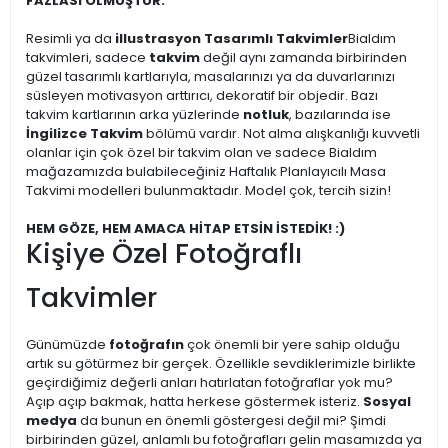
FAZLASI OLMUŞTUR.
Resimli ya da
illustrasyon Tasarımlı Takvimler
Bialdım
takvimleri, sadece
takvim
değil aynı zamanda birbirinden
güzel tasarımlı kartlarıyla, masalarınızı ya da duvarlarınızı
süsleyen motivasyon arttırıcı, dekoratif bir objedir. Bazı
takvim kartlarının arka yüzlerinde
notluk
, bazılarında ise
İngilizce Takvim
bölümü vardır. Not alma alışkanlığı kuvvetli
olanlar için çok özel bir takvim olan ve sadece Bialdım
mağazamızda bulabileceğiniz Haftalık Planlayıcılı Masa
Takvimi modelleri bulunmaktadır. Model çok, tercih sizin!
HEM GÖZE, HEM AMACA HİTAP ETSİN İSTEDİK! :)
Kişiye Özel Fotoğraflı
Takvimler
Günümüzde
fotoğrafın
çok önemli bir yere sahip olduğu
artık su götürmez bir gerçek. Özellikle sevdiklerimizle birlikte
geçirdiğimiz değerli anları hatırlatan fotoğraflar yok mu?
Açıp açıp bakmak, hatta herkese göstermek isteriz.
Sosyal
medya
da bunun en önemli göstergesi değil mi? Şimdi
birbirinden güzel, anlamlı bu fotoğrafları gelin masamızda ya