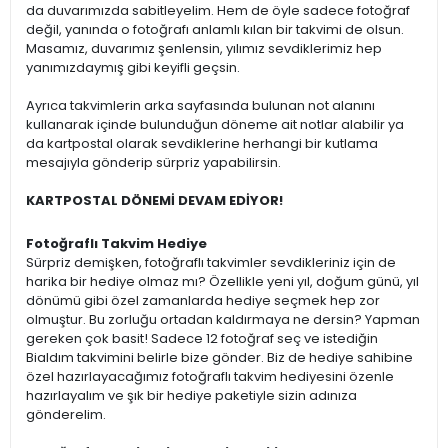
da duvarımızda sabitleyelim. Hem de öyle sadece fotoğraf
değil, yanında o fotoğrafı anlamlı kılan bir takvimi de olsun.
Masamız, duvarımız şenlensin, yılımız sevdiklerimiz hep
yanımızdaymış gibi keyifli geçsin.
Ayrıca takvimlerin arka sayfasında bulunan not alanını
kullanarak içinde bulunduğun döneme ait notlar alabilir ya
da kartpostal olarak sevdiklerine herhangi bir kutlama
mesajıyla gönderip sürpriz yapabilirsin.
KARTPOSTAL DÖNEMİ DEVAM EDİYOR!
Fotoğraflı Takvim Hediye
Sürpriz demişken, fotoğraflı takvimler sevdikleriniz için de
harika bir hediye olmaz mı? Özellikle yeni yıl, doğum günü, yıl
dönümü gibi özel zamanlarda hediye seçmek hep zor
olmuştur. Bu zorluğu ortadan kaldırmaya ne dersin? Yapman
gereken çok basit! Sadece 12 fotoğraf seç ve istediğin
Bialdım takvimini belirle bize gönder. Biz de hediye sahibine
özel hazırlayacağımız fotoğraflı takvim hediyesini özenle
hazırlayalım ve şık bir hediye paketiyle sizin adınıza
gönderelim.