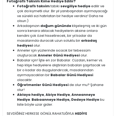
Fotoğraflı Takvim Kime Hediye Edilir?
Fotoğraflı takvim
tabiki
sevgiliye hediye
edilir ve
çok da kıymetli olur. Bir yıl yanıbaşından ayırmayacağı
ve sürekli sizi hatırlatan bir hediye verdiniz! Daha ne
olsun:)
Arkadaşınızın
doğum gününde
klişeleşmiş ve iki gün
sonra kenara atılacak hediyelerin aksine onlara
kendini çok özel hissetirecek, bir yıl kadar da
masalarında duracak uzun soluklu bir
arkadaş
hediyesi
olur.
Anneler için yüzlerinde sıcacık bir tebessüm
oluşturacak
Anneler Günü Hediyesi
olur.
Babalar için! İşte en zor Babalar. Cüzdan, kemer vs.
hep klişe hediyelere alıştırılan babaları şaşırtacak ve
bir o kadar da duygulandırcak, masalarından
ayırmayacakları bir
Babalar Günü Hediyesi
olacaktır.
Öğretmenler Günü Hediyesi
de olur mu? Şahane
olur!
Ablaya hediye
,
Abiye Hediye
,
Anneanneye
Hediye
.
Babaanneye Hediye, Dedeye Hediye
bu
liste böyle uzar gider.
SEVDİĞİNİZ HERKESE GÖNÜL RAHATLIĞIYLA
HEDİYE