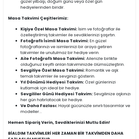
güzel yılbaşı, doğum günü veya özel gün
hediyelerinden biridir.
Masa Takvimi Çeşitlerimiz:
Kişiye Özel Masa Takvimi:
İsim ve fotoğraflar ile
özelleştirilmiş takvimler ile sevdiklerinizi şaşırtın.
Fotoğraflı İsimli Masa Takvimi:
En güzel
fotoğraflarınızı ve isimlerinizi bir araya getiren
takvimler ile unutulmaz bir hediye verin.
Aile Fotoğraflı Masa Takvimi:
Ailenizle birlikte
olduğunuz keyifli anları takviminizde ölümsüzleştirin.
Sevgiliye Özel Masa Takvimi:
Romantik ve aşk
temalı takvimler ile sevginizi gösterin.
Yıl Dönümü Hediyesi Takvim:
Özel günlerinizi
kutlamak için ideal bir hediye.
Sevgililer Günü Hediyesi Takvim:
Sevgilinize aşkınızı
her gün hatırlatacak bir hediye.
Ve Daha Fazlası:
Hayal gücünüzle sınırlı tasarımlar ve
modeller...
Hemen Sipariş Verin, Sevdiklerinizi Mutlu Edin!
BİALDIM TAKVİMLERİ HER ZAMAN BİR TAKVİMDEN DAHA