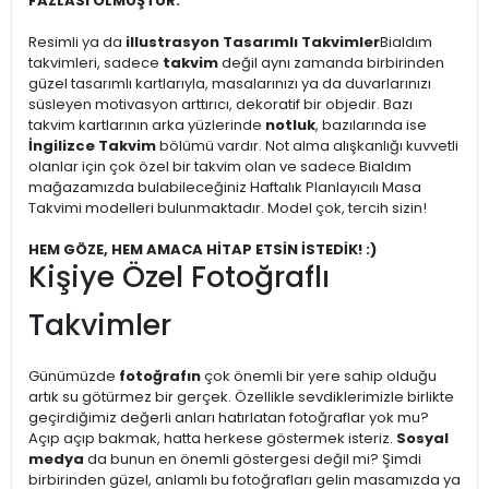
FAZLASI OLMUŞTUR.
Resimli ya da
illustrasyon Tasarımlı Takvimler
Bialdım
takvimleri, sadece
takvim
değil aynı zamanda birbirinden
güzel tasarımlı kartlarıyla, masalarınızı ya da duvarlarınızı
süsleyen motivasyon arttırıcı, dekoratif bir objedir. Bazı
takvim kartlarının arka yüzlerinde
notluk
, bazılarında ise
İngilizce Takvim
bölümü vardır. Not alma alışkanlığı kuvvetli
olanlar için çok özel bir takvim olan ve sadece Bialdım
mağazamızda bulabileceğiniz Haftalık Planlayıcılı Masa
Takvimi modelleri bulunmaktadır. Model çok, tercih sizin!
HEM GÖZE, HEM AMACA HİTAP ETSİN İSTEDİK! :)
Kişiye Özel Fotoğraflı
Takvimler
Günümüzde
fotoğrafın
çok önemli bir yere sahip olduğu
artık su götürmez bir gerçek. Özellikle sevdiklerimizle birlikte
geçirdiğimiz değerli anları hatırlatan fotoğraflar yok mu?
Açıp açıp bakmak, hatta herkese göstermek isteriz.
Sosyal
medya
da bunun en önemli göstergesi değil mi? Şimdi
birbirinden güzel, anlamlı bu fotoğrafları gelin masamızda ya