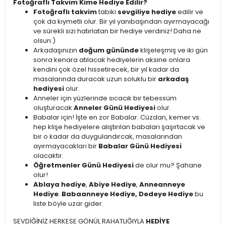
Fotoğraflı Takvim Kime Hediye Edilir?
Fotoğraflı takvim
tabiki
sevgiliye hediye
edilir ve
çok da kıymetli olur. Bir yıl yanıbaşından ayırmayacağı
ve sürekli sizi hatırlatan bir hediye verdiniz! Daha ne
olsun:)
Arkadaşınızın
doğum gününde
klişeleşmiş ve iki gün
sonra kenara atılacak hediyelerin aksine onlara
kendini çok özel hissetirecek, bir yıl kadar da
masalarında duracak uzun soluklu bir
arkadaş
hediyesi
olur.
Anneler için yüzlerinde sıcacık bir tebessüm
oluşturacak
Anneler Günü Hediyesi
olur.
Babalar için! İşte en zor Babalar. Cüzdan, kemer vs.
hep klişe hediyelere alıştırılan babaları şaşırtacak ve
bir o kadar da duygulandırcak, masalarından
ayırmayacakları bir
Babalar Günü Hediyesi
olacaktır.
Öğretmenler Günü Hediyesi
de olur mu? Şahane
olur!
Ablaya hediye
,
Abiye Hediye
,
Anneanneye
Hediye
.
Babaanneye Hediye, Dedeye Hediye
bu
liste böyle uzar gider.
SEVDİĞİNİZ HERKESE GÖNÜL RAHATLIĞIYLA
HEDİYE