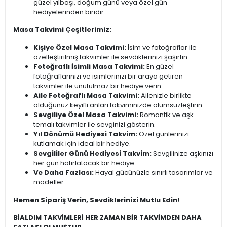
güzel yılbaşı, doğum günü veya özel gün
hediyelerinden biridir.
Masa Takvimi Çeşitlerimiz:
Kişiye Özel Masa Takvimi:
İsim ve fotoğraflar ile
özelleştirilmiş takvimler ile sevdiklerinizi şaşırtın.
Fotoğraflı İsimli Masa Takvimi:
En güzel
fotoğraflarınızı ve isimlerinizi bir araya getiren
takvimler ile unutulmaz bir hediye verin.
Aile Fotoğraflı Masa Takvimi:
Ailenizle birlikte
olduğunuz keyifli anları takviminizde ölümsüzleştirin.
Sevgiliye Özel Masa Takvimi:
Romantik ve aşk
temalı takvimler ile sevginizi gösterin.
Yıl Dönümü Hediyesi Takvim:
Özel günlerinizi
kutlamak için ideal bir hediye.
Sevgililer Günü Hediyesi Takvim:
Sevgilinize aşkınızı
her gün hatırlatacak bir hediye.
Ve Daha Fazlası:
Hayal gücünüzle sınırlı tasarımlar ve
modeller...
Hemen Sipariş Verin, Sevdiklerinizi Mutlu Edin!
BİALDIM TAKVİMLERİ HER ZAMAN BİR TAKVİMDEN DAHA