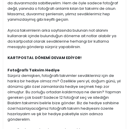
da duvarımızda sabitleyelim. Hem de öyle sadece fotoğraf
değil, yanında o fotoğrafı anlamlı kılan bir takvimi de olsun.
Masamız, duvarımız şenlensin, yılımız sevdiklerimiz hep
yanımızdaymış gibi keyifli geçsin.
Ayrıca takvimlerin arka sayfasında bulunan not alanını
kullanarak içinde bulunduğun döneme ait notlar alabilir ya
da kartpostal olarak sevdiklerine herhangi bir kutlama
mesajıyla gönderip sürpriz yapabilirsin.
KARTPOSTAL DÖNEMİ DEVAM EDİYOR!
Fotoğraflı Takvim Hediye
Sürpriz demişken, fotoğraflı takvimler sevdikleriniz için de
harika bir hediye olmaz mı? Özellikle yeni yıl, doğum günü, yıl
dönümü gibi özel zamanlarda hediye seçmek hep zor
olmuştur. Bu zorluğu ortadan kaldırmaya ne dersin? Yapman
gereken çok basit! Sadece 12 fotoğraf seç ve istediğin
Bialdım takvimini belirle bize gönder. Biz de hediye sahibine
özel hazırlayacağımız fotoğraflı takvim hediyesini özenle
hazırlayalım ve şık bir hediye paketiyle sizin adınıza
gönderelim.