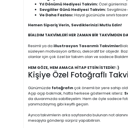
Yıl Dönümü Hediyesi Takvim:
Özel günlerinizi
Sevgililer Günü Hediyesi Takvim:
Sevgilinize 
Ve Daha Fazlası:
Hayal gücünüzle sınırlı tasarı
Hemen Sipariş Verin, Sevdiklerinizi Mutlu Edin!
BİALDIM TAKVİMLERİ HER ZAMAN BİR TAKVİMDEN D
Resimli ya da
illustrasyon Tasarımlı Takvimler
Bial
süsleyen motivasyon arttırıcı, dekoratif bir objedir. Ba
olanlar için çok özel bir takvim olan ve sadece Bialdı
HEM GÖZE, HEM AMACA HİTAP ETSİN İSTEDİK! :)
Kişiye Özel Fotoğraflı Takv
Günümüzde
fotoğrafın
çok önemli bir yere sahip oldu
Açıp açıp bakmak, hatta herkese göstermek isteriz.
S
da duvarımızda sabitleyelim. Hem de öyle sadece fotoğr
yanımızdaymış gibi keyifli geçsin.
Ayrıca takvimlerin arka sayfasında bulunan not alanını
mesajıyla gönderip sürpriz yapabilirsin.