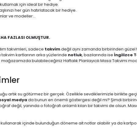
 kutlamak için ideal bir hediye.
aşkınızı her gün hatırlatacak bir hediye.
mlar ve modeller...
AHA FAZLASI OLMUŞTUR.
dım takvimleri, sadece
takvim
değil aynı zamanda birbirinden güzel ta
zı takvim kartlarının arka yüzlerinde
notluk
, bazılarında ise
İngilizce 
m mağazamızda bulabileceğiniz Haftalık Planlayıcılı Masa Takvimi mode
imler
ğu artık su götürmez bir gerçek. Özellikle sevdiklerimizle birlikte geç
osyal medya
da bunun en önemli göstergesi değil mi? Şimdi birbirin
af değil, yanında o fotoğrafı anlamlı kılan bir takvimi de olsun. Masa
 kullanarak içinde bulunduğun döneme ait notlar alabilir ya da kartpo