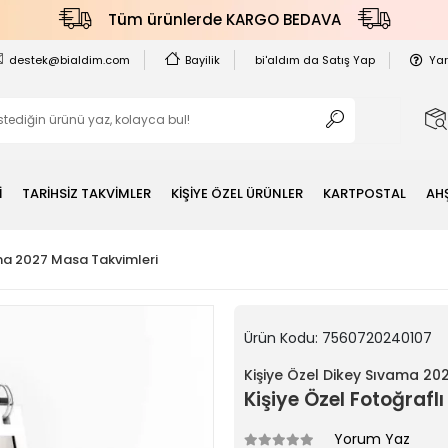
Tüm ürünlerde KARGO BEDAVA
destek@bialdim.com
Bayilik
bi'aldım da Satış Yap
Ya
İ
TARİHSİZ TAKVİMLER
KİŞİYE ÖZEL ÜRÜNLER
KARTPOSTAL
AH
ama 2027 Masa Takvimleri
Ürün Kodu:
7560720240107
Kişiye Özel Dikey Sıvama 20
Kişiye Özel Fotoğraf
Yorum Yaz