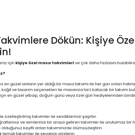
Takvimlere Dökün: Kişiye Öze
in!
eniz için
kişiye özel masa takvimleri
ve çok daha fazlasını bulabilirs
iz?
z en güzel anıların yer aldığı bir masa takvimi ile her gün onları hatırlay
, kağıt ve tasarım seçenekleri ile masanıza tarz katacak bir takvim bula
 için en güzel yılbaşı, doğum günü veya özel gün hediyelerinden biridir
e özelleştirilmiş takvimler ile sevdiklerinizi şaşırtın.
raflarınızı ve isimlerinizi bir araya getiren takvimler ile unutulmaz bir 
te olduğunuz keyifli anları takviminizde ölümsüzleştirin.
temalı takvimler ile sevginizi gösterin.