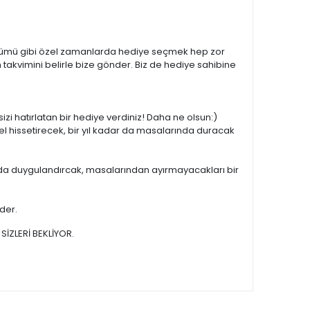
l dönümü gibi özel zamanlarda hediye seçmek hep zor
takvimini belirle bize gönder. Biz de hediye sahibine
sizi hatırlatan bir hediye verdiniz! Daha ne olsun:)
el hissetirecek, bir yıl kadar da masalarında duracak
ar da duygulandırcak, masalarından ayırmayacakları bir
ider.
SİZLERİ BEKLİYOR.