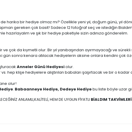
çin de harika bir hediye olmaz mı? Özellikle yeni yıl, doğum günü, yı
pman gereken çok basit! Sadece 12 fotoğraf seç ve istediğin Bialdım 
le hazırlayalım ve şık bir hediye paketiyle sizin adınıza gönderelim.
ir ve çok da kıymetli olur. Bir yıl yanıbaşından ayırmayacağı ve sürekli 
iki gün sonra kenara atılacak hediyelerin aksine onlara kendini çok öz
uşturacak
Anneler Günü Hediyesi
olur.
 vs. hep klişe hediyelere alıştırılan babaları şaşırtacak ve bir o kad
ane olur!
Hediye
.
Babaanneye Hediye, Dedeye Hediye
bu liste böyle uzar g
ECEĞİNİZ ANLAMLI,KALİTELİ, HEM DE UYGUN FİYATLI
BİALDIM TAKVİMLERİ