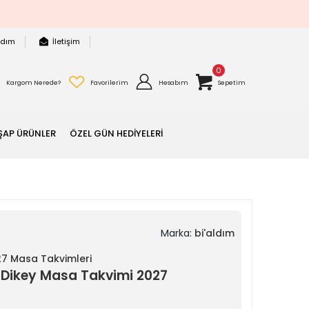
rdım
İletişim
0
Kargom Nerede?
Favorilerim
Hesabım
Sepetim
ŞAP ÜRÜNLER
ÖZEL GÜN HEDİYELERİ
Marka:
bi'aldım
27 Masa Takvimleri
lı Dikey Masa Takvimi 2027