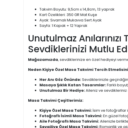
Takvim Boyutu: 9,5cm x 14,8cm, 13 yaprak
Kart Özelikleri: 350 GR Mat Kuşe
Ayak: Sıvamalı Mukavva Sert Ayak
Sayfa: 1 Kapak + 12 Yaprak
Unutulmaz Anılarınızı 
Sevdiklerinizi Mutlu Ed
Mağazamızda
, sevdiklerinize en özel hediyeyi verm
Neden Kişiye Özel Masa Takvimi Tercih Etmelisin
Her Anı Göz Önünde:
Sevdiklerinizle geçirdiğini
Masaya Şıklık Katan Tasarımlar:
Farklı boyut
Unutulmaz Bir Hediye:
Aileniz ve sevdikleriniz
Masa Takvimi Çeşitlerimiz:
Kişiye Özel Masa Takvimi:
İsim ve fotoğraflar il
Fotoğraflı İsimli Masa Takvimi:
En güzel fotoğ
Aile Fotoğraflı Masa Takvimi:
Ailenizle birlik
Sevgiliye Özel Masa Takvimi:
Romantik ve aşk 