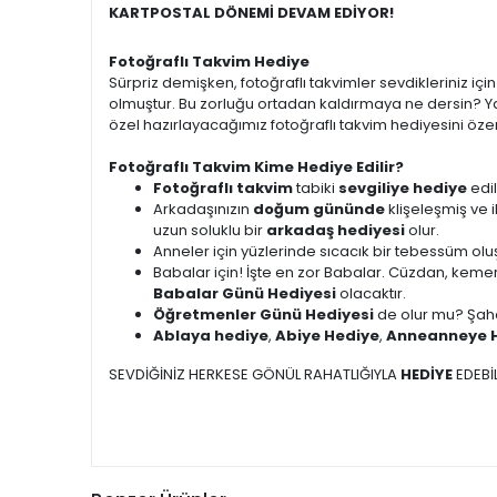
KARTPOSTAL DÖNEMİ DEVAM EDİYOR!
Fotoğraflı Takvim Hediye
Sürpriz demişken, fotoğraflı takvimler sevdikleriniz i
olmuştur. Bu zorluğu ortadan kaldırmaya ne dersin? Ya
özel hazırlayacağımız fotoğraflı takvim hediyesini özen
Fotoğraflı Takvim Kime Hediye Edilir?
Fotoğraflı takvim
tabiki
sevgiliye hediye
edil
Arkadaşınızın
doğum gününde
klişeleşmiş ve 
uzun soluklu bir
arkadaş hediyesi
olur.
Anneler için yüzlerinde sıcacık bir tebessüm ol
Babalar için! İşte en zor Babalar. Cüzdan, kemer
Babalar Günü Hediyesi
olacaktır.
Öğretmenler Günü Hediyesi
de olur mu? Şah
Ablaya hediye
,
Abiye Hediye
,
Anneanneye 
SEVDİĞİNİZ HERKESE GÖNÜL RAHATLIĞIYLA
HEDİYE
EDEBİL