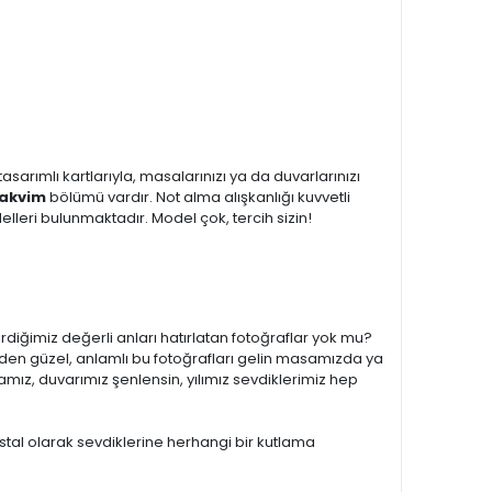
sarımlı kartlarıyla, masalarınızı ya da duvarlarınızı
Takvim
bölümü vardır. Not alma alışkanlığı kuvvetli
lleri bulunmaktadır. Model çok, tercih sizin!
irdiğimiz değerli anları hatırlatan fotoğraflar yok mu?
den güzel, anlamlı bu fotoğrafları gelin masamızda ya
mız, duvarımız şenlensin, yılımız sevdiklerimiz hep
stal olarak sevdiklerine herhangi bir kutlama