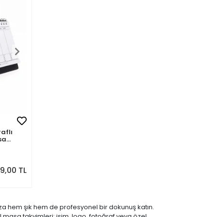
aflı
sa
9,00 TL
nıza hem şık hem de profesyonel bir dokunuş katın.
l masa takvimleri; isim, logo, fotoğraf veya özel