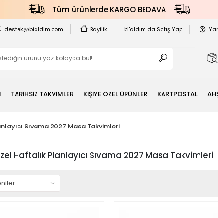
Tüm ürünlerde KARGO BEDAVA
destek@bialdim.com
Bayilik
bi'aldım da Satış Yap
Ya
İ
TARİHSİZ TAKVİMLER
KİŞİYE ÖZEL ÜRÜNLER
KARTPOSTAL
AH
lanlayıcı Sıvama 2027 Masa Takvimleri
Özel Haftalık Planlayıcı Sıvama 2027 Masa Takvimleri