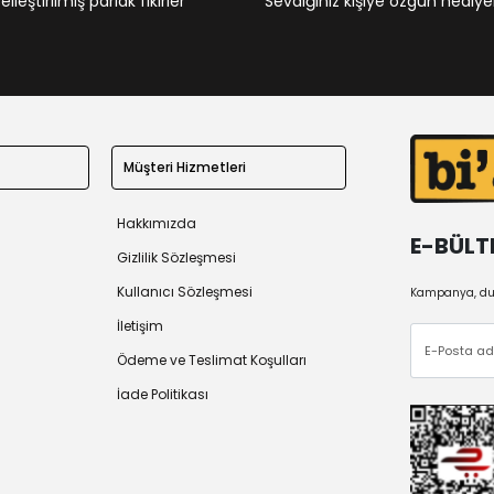
leştirilmiş parlak fikirler
Sevdiğiniz kişiye özgün hediye
Müşteri Hizmetleri
Hakkımızda
E-BÜLT
Gizlilik Sözleşmesi
Kullanıcı Sözleşmesi
Kampanya, duy
İletişim
Ödeme ve Teslimat Koşulları
İade Politikası