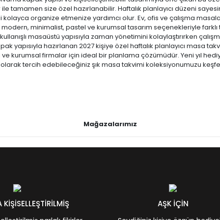
 ile tamamen size özel hazırlanabilir. Haftalık planlayıcı düzeni sayesin
izi kolayca organize etmenize yardımcı olur. Ev, ofis ve çalışma masalar
; modern, minimalist, pastel ve kurumsal tasarım seçenekleriyle farklı 
kullanışlı masaüstü yapısıyla zaman yönetimini kolaylaştırırken çalışm
ak yapısıyla hazırlanan 2027 kişiye özel haftalık planlayıcı masa takvim
ı ve kurumsal firmalar için ideal bir planlama çözümüdür. Yeni yıl h
 olarak tercih edebileceğiniz şık masa takvimi koleksiyonumuzu keşfe
Mağazalarımız
KİŞİSELLEŞTİRİLMİŞ
AŞK İÇİN