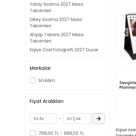
Yatay Sıvama 2027 Masa
Takvimleri
Dikey Sıvama 2027 Masa
Takvimleri
Ahşap Tabanlı 2027 Masa
Takvimleri
Kişiye Özel Fotoğraflı 2027 Duvar
Takvimi
Kişiye Özel Ahşap Tabanlı 2027
Markalar
Masa Takvimleri
Kişiye Özel Yatay Sıvama 2027
bi'aldım
Sevgilil
Masa Takvimleri
Planlay
Kişiye Özel Dikey Sıvama 2027
Fiyat Aralıkları
Masa Takvimleri
Kişiye Özel Haftalık Planlayıcı
Sıvama 2027 Masa Takvimleri
-
Kişiye Özel Uzun Yatay Sıvama
Kişiye öze
2027 Masa Takvimleri
799,00 TL - 999,00 TL
Dayanıklı 