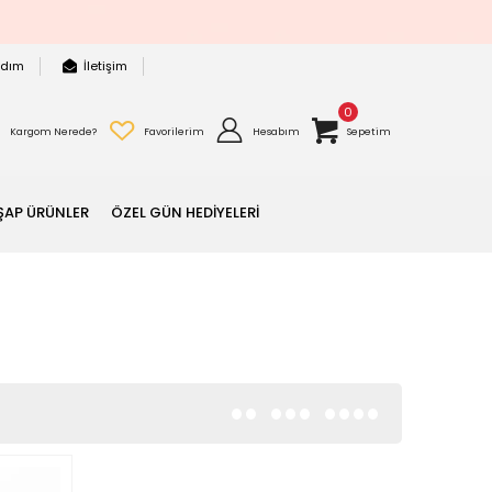
rdım
İletişim
0
Kargom Nerede?
Favorilerim
Hesabım
Sepetim
ŞAP ÜRÜNLER
ÖZEL GÜN HEDİYELERİ