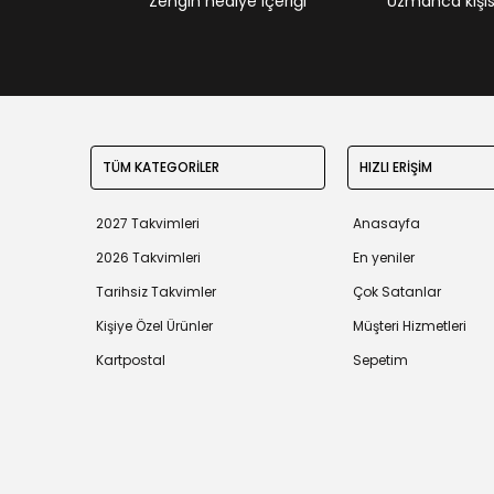
Zengin hediye içeriği
Uzmanca kişisel
TÜM KATEGORİLER
HIZLI ERİŞİM
2027 Takvimleri
Anasayfa
2026 Takvimleri
En yeniler
Tarihsiz Takvimler
Çok Satanlar
Kişiye Özel Ürünler
Müşteri Hizmetleri
Kartpostal
Sepetim