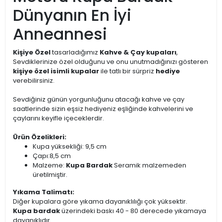
Dünyanın En İyi
Anneannesi
Kişiye Özel
tasarladığımız
Kahve & Çay kupaları
,
Sevdiklerinize özel olduğunu ve onu unutmadığınızı gösteren
kişiye özel isimli kupalar
ile tatlı bir sürpriz
hediye
verebilirsiniz.
Sevdiğiniz günün yorgunluğunu atacağı kahve ve çay
saatlerinde sizin eşsiz hediyeniz eşliğinde kahvelerini ve
çaylarını keyifle içeceklerdir.
Ürün Özelikleri:
Kupa yüksekliği: 9,5 cm
Çapı:8,5 cm
Malzeme:
Kupa Bardak
Seramik malzemeden
üretilmiştir.
Yıkama Talimatı:
Diğer kupalara göre yıkama dayanıklılığı çok yüksektir.
Kupa bardak
üzerindeki baskı 40 - 80 derecede yıkamaya
dayanıklıdır.