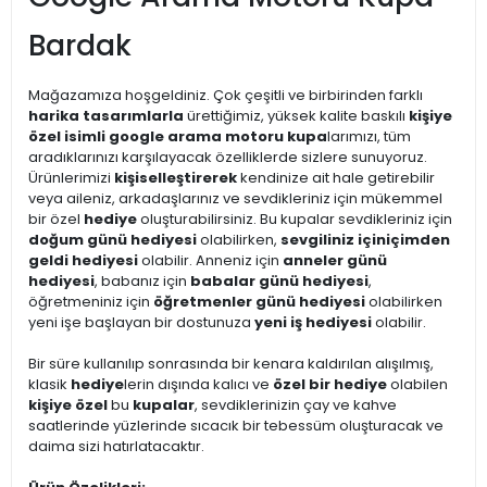
Bardak
Mağazamıza hoşgeldiniz. Çok çeşitli ve birbirinden farklı
harika tasarımlarla
ürettiğimiz, yüksek kalite baskılı
kişiye
özel isimli google arama motoru kupa
larımızı, tüm
aradıklarınızı karşılayacak özelliklerde sizlere sunuyoruz.
Ürünlerimizi
kişiselleştirerek
kendinize ait hale getirebilir
veya aileniz, arkadaşlarınız ve sevdikleriniz için mükemmel
bir özel
hediye
oluşturabilirsiniz. Bu kupalar sevdikleriniz için
doğum günü hediyesi
olabilirken,
sevgiliniz için
içimden
geldi hediyesi
olabilir. Anneniz için
anneler günü
hediyesi
, babanız için
babalar günü hediyesi
,
öğretmeniniz için
öğretmenler günü hediyesi
olabilirken
yeni işe başlayan bir dostunuza
yeni iş hediyesi
olabilir.
Bir süre kullanılıp sonrasında bir kenara kaldırılan alışılmış,
klasik
hediye
lerin dışında kalıcı ve
özel bir hediye
olabilen
kişiye özel
bu
kupalar
, sevdiklerinizin çay ve kahve
saatlerinde yüzlerinde sıcacık bir tebessüm oluşturacak ve
daima sizi hatırlatacaktır.