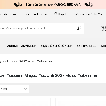
Tüm ürünlerde KARGO BEDAVA
TRY - Türk Lirası
bialdim.com
Bayilik
bi'aldım da Satış Yap
İ
TARİHSİZ TAKVİMLER
KİŞİYE ÖZEL ÜRÜNLER
KARTPOSTAL
AH
hşap Tabanlı 2027 Masa Takvimleri
Özel Tasarım Ahşap Tabanlı 2027 Masa Takvimleri