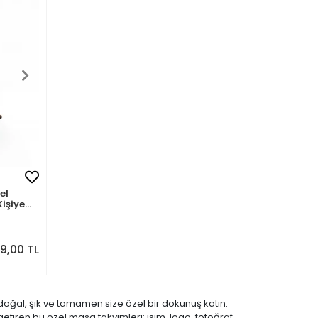
el
işiye
9,00 TL
doğal, şık ve tamamen size özel bir dokunuş katın.
etiren bu özel masa takvimleri; isim, logo, fotoğraf,