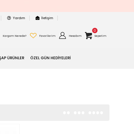
Yardım
İletişim
0
Kargom Nerede?
Favorilerim
Hesabım
Sepetim
ŞAP ÜRÜNLER
ÖZEL GÜN HEDİYELERİ