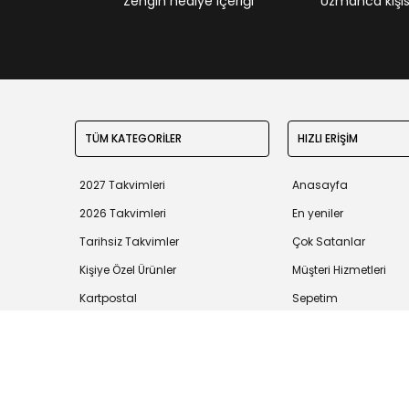
Zengin hediye içeriği
Uzmanca kişisel
TÜM KATEGORİLER
HIZLI ERİŞİM
2027 Takvimleri
Anasayfa
2026 Takvimleri
En yeniler
Tarihsiz Takvimler
Çok Satanlar
Kişiye Özel Ürünler
Müşteri Hizmetleri
Kartpostal
Sepetim