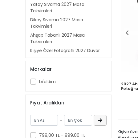
Yatay Sıvama 2027 Masa
Takvimleri
Dikey Sıvama 2027 Masa
Takvimleri
Ahşap Tabanlı 2027 Masa
Takvimleri
Kişiye Özel Fotoğraflı 2027 Duvar
Takvimi
Kişiye Özel Ahşap Tabanlı 2027
Markalar
Masa Takvimleri
Kişiye Özel Yatay Sıvama 2027
bi'aldım
2027 Ah
Masa Takvimleri
Fotoğra
Takvim
Kişiye Özel Dikey Sıvama 2027
Fiyat Aralıkları
Masa Takvimleri
Kişiye Özel Haftalık Planlayıcı
Sıvama 2027 Masa Takvimleri
-
Kişiye Özel Uzun Yatay Sıvama
Kişiye öze
2027 Masa Takvimleri
799,00 TL - 999,00 TL
Ahşabın sı