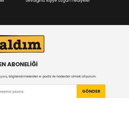
ler
Sevdiğiniz kişiye özgün hediyeler
EN ABONELİĞİ
uru, bilgilendirmelerden e-posta ile haberdar olmak istiyorum.
GÖNDER