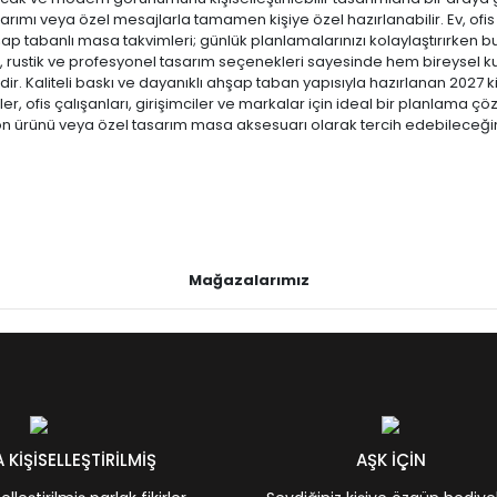
rımı veya özel mesajlarla tamamen kişiye özel hazırlanabilir. Ev, ofis 
p tabanlı masa takvimleri; günlük planlamalarınızı kolaylaştırırken 
t, rustik ve profesyonel tasarım seçenekleri sayesinde hem bireysel
ir. Kaliteli baskı ve dayanıklı ahşap taban yapısıyla hazırlanan 2027 k
r, ofis çalışanları, girişimciler ve markalar için ideal bir planlama ç
n ürünü veya özel tasarım masa aksesuarı olarak tercih edebileceğin
Mağazalarımız
KİŞİSELLEŞTİRİLMİŞ
AŞK İÇİN