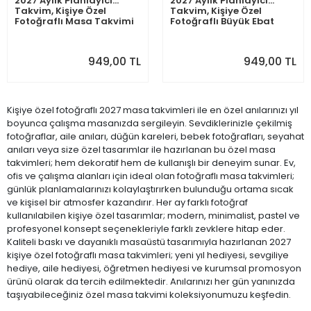
2027 Aylık Planlayıcı
2027 Aylık Planlayıcı
Takvim, Kişiye Özel
Takvim, Kişiye Özel
Fotoğraflı Masa Takvimi
Fotoğraflı Büyük Ebat
Masa Takvimi
949,00 TL
949,00 TL
Kişiye özel fotoğraflı 2027 masa takvimleri ile en özel anılarınızı yıl
boyunca çalışma masanızda sergileyin. Sevdiklerinizle çekilmiş
fotoğraflar, aile anıları, düğün kareleri, bebek fotoğrafları, seyahat
anıları veya size özel tasarımlar ile hazırlanan bu özel masa
takvimleri; hem dekoratif hem de kullanışlı bir deneyim sunar. Ev,
ofis ve çalışma alanları için ideal olan fotoğraflı masa takvimleri;
günlük planlamalarınızı kolaylaştırırken bulunduğu ortama sıcak
ve kişisel bir atmosfer kazandırır. Her ay farklı fotoğraf
kullanılabilen kişiye özel tasarımlar; modern, minimalist, pastel ve
profesyonel konsept seçenekleriyle farklı zevklere hitap eder.
Kaliteli baskı ve dayanıklı masaüstü tasarımıyla hazırlanan 2027
kişiye özel fotoğraflı masa takvimleri; yeni yıl hediyesi, sevgiliye
hediye, aile hediyesi, öğretmen hediyesi ve kurumsal promosyon
ürünü olarak da tercih edilmektedir. Anılarınızı her gün yanınızda
taşıyabileceğiniz özel masa takvimi koleksiyonumuzu keşfedin.