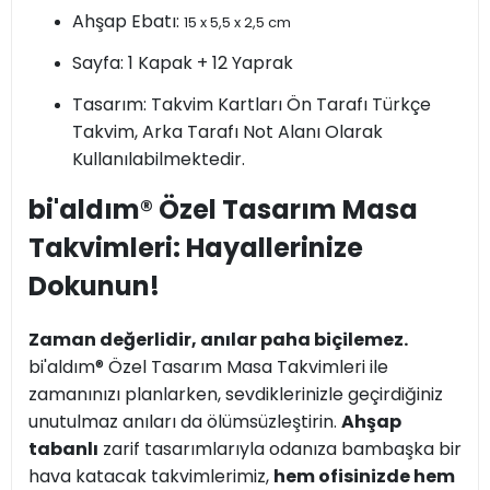
Ahşap Ebatı:
15 x 5,5 x 2,5 cm
Sayfa: 1 Kapak + 12 Yaprak
Tasarım: Takvim Kartları Ön Tarafı Türkçe
Takvim, Arka Tarafı Not Alanı Olarak
Kullanılabilmektedir.
bi'aldım® Özel Tasarım Masa
Takvimleri: Hayallerinize
Dokunun!
Zaman değerlidir, anılar paha biçilemez.
bi'aldım® Özel Tasarım Masa Takvimleri ile
zamanınızı planlarken, sevdiklerinizle geçirdiğiniz
unutulmaz anıları da ölümsüzleştirin.
Ahşap
tabanlı
zarif tasarımlarıyla odanıza bambaşka bir
hava katacak takvimlerimiz,
hem ofisinizde hem