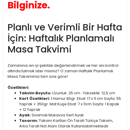
Bilginize.
Planlı ve Verimli Bir Hafta
İçin: Haftalık Planlamalı
Masa Takvimi
Zamanınızı en iyi şekilde değerlendirmek ve her anı kontrol
altında tutmak ister misiniz? O zaman Haftalık Planlamalı
Masa Takvimimiz tam size göre!
Özellikleri:
Takvim Boyutu:
Uzunluk: 25 cm ‐ Yükseklik: 12,5 cm
Kart Özelikleri:
1.Hamur 80gr. Ebat: 17 x 11 cm Sayfa: 55
Yaprak + 350gr. Mat Kuşe Ebat: 7 x 11cm Sayfa: 1 Kapak
+ 12 Yaprak
Ayak:
Sıvamalı Mukavva Sert Ayak
Tasarım:
Takvim Kartları Ön Tarafı Türkçe Takvim,
Arka Tarafı Not Alanı Olarak Kullanılabilmektedir.