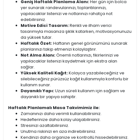
Geniş Haftalık Planlama Alanı:
Her gün için bolca
yer sunarak randevularınızı, toplantılarınızı,
yapılacaklar listenizi ve notlarınızı rahatça not
edebilirsiniz.
Motive Edici Tasarım:
Renkli ve ilham verici
tasarımıyla masanıza şıklık katarken, motivasyonunuzu
da yüksek tutar.
Haftalık Özet:
Haftanın genel görünümünü sunarak
planlarınızı takip etmenizi kolaylaştırır.
Not Alma Alanı:
Önemli notlarınızı, fikirlerinizi ve
yapılacaklar listenizi kaydetmek için ekstra alan
sağlar.
Yüksek Kaliteli Kağıt:
Kolayca yazabileceğiniz ve
silebileceğiniz pürüzsüz kağıt kullanımıyla konforlu bir
kullanım sunar.
Dayanıklı Yapı:
Uzun süreli kullanım için sağlam ve
dayanıklı bir yapıya sahiptir.
Haftalık Planlamalı Masa Takvimimiz ile:
Zamanınızı daha verimli kullanabilirsiniz.
Hedeflerinize daha kolay ulaşabilirsiniz.
Stresinizi azaltabilirsiniz.
Unutma riskinizi en aza indirebilirsiniz.
Kendinizi daha organize ve kontrollü hissedebilirsiniz.