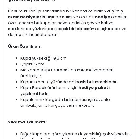
Bir süre kullanılıp sonrasında bir kenara kaldırılan alışılmış,
klasik
hediyelerin
dışında kalıcı ve özel bir
hediye
olabilen
özel tasarım bu kupalar, sevdiklerinizin çay ve kahve
saatlerinde yüzlerinde sıcacık bir tebessüm oluşturacak ve
daima sizi hatırlatacaktır.
Ürün Özelikleri:
Kupa yüksekliği: 9,5 cm
Çapı:8,5 cm
Malzeme: Kupa Bardak Seramik malzemeden
üretilmiştir.
Kupanın her iki yüzünde de baskı bulunmaktadır.
Kupa Bardak ürünlerimiz için
hediye paketi
yapılmaktadır.
Kupalarımız kargoda kırılmaması için özenle
ambalajlanıp kargoya verilmektedir.
Yıkama Talimatı:
Diğer kupalara göre yıkama dayanıklılığı çok yüksektir.