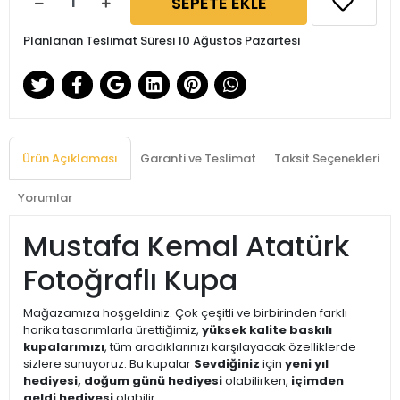
SEPETE EKLE
Planlanan Teslimat Süresi 10 Ağustos Pazartesi
Ürün Açıklaması
Garanti ve Teslimat
Taksit Seçenekleri
Yorumlar
Mustafa Kemal Atatürk
Fotoğraflı Kupa
Mağazamıza hoşgeldiniz. Çok çeşitli ve birbirinden farklı
harika tasarımlarla ürettiğimiz,
yüksek kalite baskılı
kupalarımızı
, tüm aradıklarınızı karşılayacak özelliklerde
sizlere sunuyoruz. Bu kupalar
Sevdiğiniz
için
yeni yıl
hediyesi, doğum günü hediyesi
olabilirken,
içimden
geldi hediyesi
olabilir.