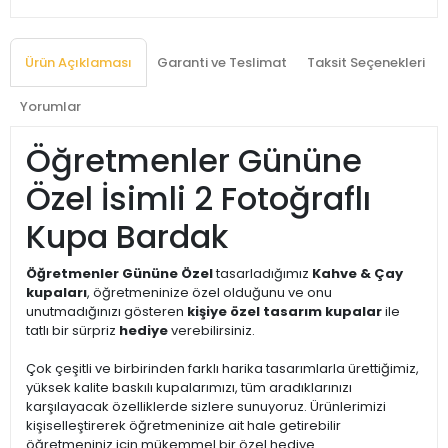
Ürün Açıklaması
Garanti ve Teslimat
Taksit Seçenekleri
Yorumlar
Öğretmenler Gününe
Özel İsimli 2 Fotoğraflı
Kupa Bardak
Öğretmenler Gününe Özel
tasarladığımız
Kahve & Çay
kupaları
, öğretmeninize özel olduğunu ve onu
unutmadığınızı gösteren
kişiye özel tasarım kupalar
ile
tatlı bir sürpriz
hediye
verebilirsiniz.
Çok çeşitli ve birbirinden farklı harika tasarımlarla ürettiğimiz,
yüksek kalite baskılı kupalarımızı, tüm aradıklarınızı
karşılayacak özelliklerde sizlere sunuyoruz. Ürünlerimizi
kişiselleştirerek öğretmeninize ait hale getirebilir
öğretmeniniz için mükemmel bir özel hediye