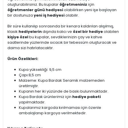
oluşturabilirsiniz. Bu kupalar
öğretmeniniz
için
öğretmenler günü hediyesi
olabilirken yeni işe başlayan
bir dostunuza
yeni iş hediyesi
olabilir.
Bir süre kullanılıp sonrasında bir kenara kaldırılan alışılmış,
klasik
hediyelerin
dışında kalıcı ve
özel bir hediye
olabilen
kişiye özel
bu kupalar, sevdiklerinizin çay ve kahve
saatlerinde yüzlerinde sıcacık bir tebessüm oluşturacak ve
daima sizi hatırlatacaktır.
Ürün Özelikleri:
Kupa yüksekliği: 9,5 cm
Çapı:8,5 cm
Malzeme: Kupa Bardak Seramik malzemeden
üretilmiştir.
Kupanın her iki yüzünde de baskı bulunmaktadır.
Kupa Bardak ürünlerimiz için
hediye paketi
yapılmaktadır.
Kupalarımız kargoda kırılmaması için özenle
ambalajlanıp kargoya verilmektedir.