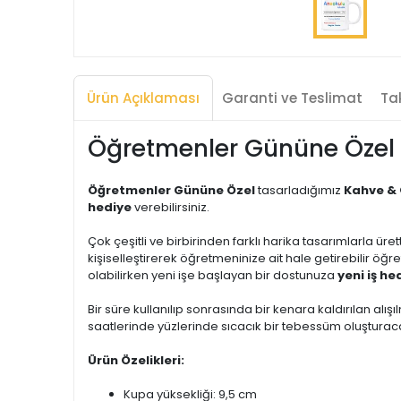
Ürün Açıklaması
Garanti ve Teslimat
Tak
Öğretmenler Gününe Özel 
Öğretmenler Gününe Özel
tasarladığımız
Kahve & 
hediye
verebilirsiniz.
Çok çeşitli ve birbirinden farklı harika tasarımlarla üre
kişiselleştirerek öğretmeninize ait hale getirebilir öğ
olabilirken yeni işe başlayan bir dostunuza
yeni iş he
Bir süre kullanılıp sonrasında bir kenara kaldırılan alışıl
saatlerinde yüzlerinde sıcacık bir tebessüm oluşturacak
Ürün Özelikleri:
Kupa yüksekliği: 9,5 cm