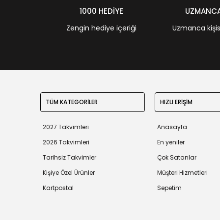
1000 HEDİYE
UZMANCA 
Zengin hediye içeriği
Uzmanca kişisel
TÜM KATEGORİLER
HIZLI ERİŞİM
2027 Takvimleri
Anasayfa
2026 Takvimleri
En yeniler
Tarihsiz Takvimler
Çok Satanlar
Kişiye Özel Ürünler
Müşteri Hizmetleri
Kartpostal
Sepetim