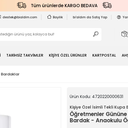
Tüm ürünlerde KARGO BEDAVA
destek@bialdim.com
Bayilik
bi'aldım da Satış Yap
Ya
İ
TARİHSİZ TAKVİMLER
KİŞİYE ÖZEL ÜRÜNLER
KARTPOSTAL
AH
a Bardaklar
Ürün Kodu:
4720220000631
Kişiye Özel İsimli Tekli Kupa
Öğretmenler Gününe 
Bardak - Anaokulu Ö