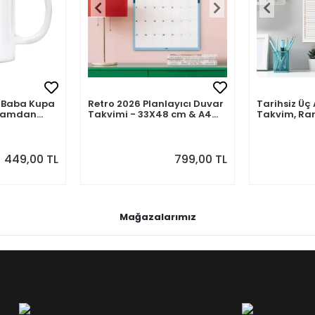
mli Baba Kupa
Retro 2026 Planlayıcı Duvar
Tarihsiz Üç 
abamdan
Takvimi - 33X48 cm & A4
Takvim, Ra
Takvim. Sonraki Ay
Takvim Seti
Önizlemeli
449,00 TL
799,00 TL
Mağazalarımız