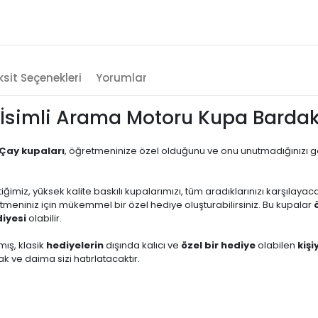
sit Seçenekleri
Yorumlar
İsimli Arama Motoru Kupa Barda
Çay kupaları
, öğretmeninize özel olduğunu ve onu unutmadığınızı 
ttiğimiz, yüksek kalite baskılı kupalarımızı, tüm aradıklarınızı karşılaya
retmeniniz için mükemmel bir özel hediye oluşturabilirsiniz. Bu kupalar
diyesi
olabilir.
mış, klasik
hediyelerin
dışında kalıcı ve
özel bir hediye
olabilen
kişi
 ve daima sizi hatırlatacaktır.