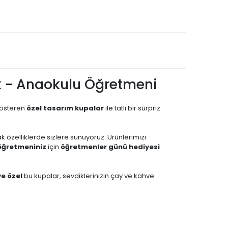
k - Anaokulu Öğretmeni
gösteren
özel tasarım kupalar
ile tatlı bir sürpriz
cak özelliklerde sizlere sunuyoruz. Ürünlerimizi
öğretmeniniz
için
öğretmenler günü hediyesi
ye özel
bu kupalar, sevdiklerinizin çay ve kahve