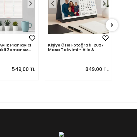
Aylık Planlayıcı
Kişiye Özel Fotoğraflı 2027
Kişiye 
nkli Zamansız
Masa Takvimi - Aile &
2027 M
Sevdiklerinizle 12 Ay Hatıra
Fotoğra
549,00 TL
849,00 TL