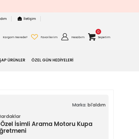
rdım
İletişim
0
Kargom Nerede?
Favorilerim
Hesabım
Sepetim
ŞAP ÜRÜNLER
ÖZEL GÜN HEDİYELERİ
Marka:
bi'aldım
 Bardaklar
Özel İsimli Arama Motoru Kupa
ğretmeni