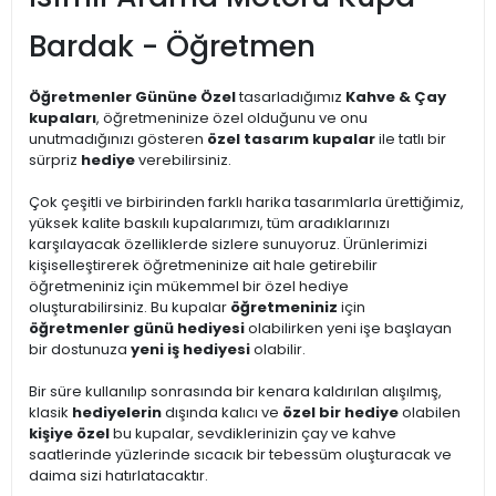
Bardak - Öğretmen
Öğretmenler Gününe Özel
tasarladığımız
Kahve & Çay
kupaları
, öğretmeninize özel olduğunu ve onu
unutmadığınızı gösteren
özel tasarım kupalar
ile tatlı bir
sürpriz
hediye
verebilirsiniz.
Çok çeşitli ve birbirinden farklı harika tasarımlarla ürettiğimiz,
yüksek kalite baskılı kupalarımızı, tüm aradıklarınızı
karşılayacak özelliklerde sizlere sunuyoruz. Ürünlerimizi
kişiselleştirerek öğretmeninize ait hale getirebilir
öğretmeniniz için mükemmel bir özel hediye
oluşturabilirsiniz. Bu kupalar
öğretmeniniz
için
öğretmenler günü hediyesi
olabilirken yeni işe başlayan
bir dostunuza
yeni iş hediyesi
olabilir.
Bir süre kullanılıp sonrasında bir kenara kaldırılan alışılmış,
klasik
hediyelerin
dışında kalıcı ve
özel bir hediye
olabilen
kişiye özel
bu kupalar, sevdiklerinizin çay ve kahve
saatlerinde yüzlerinde sıcacık bir tebessüm oluşturacak ve
daima sizi hatırlatacaktır.