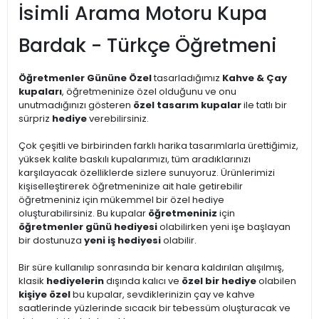
İsimli Arama Motoru Kupa
Bardak - Türkçe Öğretmeni
Öğretmenler Gününe Özel
tasarladığımız
Kahve & Çay
kupaları
, öğretmeninize özel olduğunu ve onu
unutmadığınızı gösteren
özel tasarım kupalar
ile tatlı bir
sürpriz
hediye
verebilirsiniz.
Çok çeşitli ve birbirinden farklı harika tasarımlarla ürettiğimiz,
yüksek kalite baskılı kupalarımızı, tüm aradıklarınızı
karşılayacak özelliklerde sizlere sunuyoruz. Ürünlerimizi
kişiselleştirerek öğretmeninize ait hale getirebilir
öğretmeniniz için mükemmel bir özel hediye
oluşturabilirsiniz. Bu kupalar
öğretmeniniz
için
öğretmenler günü hediyesi
olabilirken yeni işe başlayan
bir dostunuza
yeni iş hediyesi
olabilir.
Bir süre kullanılıp sonrasında bir kenara kaldırılan alışılmış,
klasik
hediyelerin
dışında kalıcı ve
özel bir hediye
olabilen
kişiye özel
bu kupalar, sevdiklerinizin çay ve kahve
saatlerinde yüzlerinde sıcacık bir tebessüm oluşturacak ve