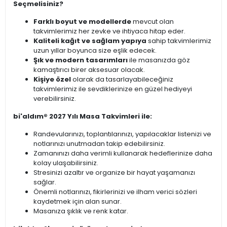
Seçmelisiniz?
Farklı boyut ve modellerde
mevcut olan
takvimlerimiz her zevke ve ihtiyaca hitap eder.
Kaliteli kağıt ve sağlam yapıya
sahip takvimlerimiz
uzun yıllar boyunca size eşlik edecek.
Şık ve modern tasarımları
ile masanızda göz
kamaştırıcı birer aksesuar olacak.
Kişiye özel
olarak da tasarlayabileceğiniz
takvimlerimiz ile sevdiklerinize en güzel hediyeyi
verebilirsiniz.
bi'aldım® 2027 Yılı Masa Takvimleri ile:
Randevularınızı, toplantılarınızı, yapılacaklar listenizi ve
notlarınızı unutmadan takip edebilirsiniz.
Zamanınızı daha verimli kullanarak hedeflerinize daha
kolay ulaşabilirsiniz.
Stresinizi azaltır ve organize bir hayat yaşamanızı
sağlar.
Önemli notlarınızı, fikirlerinizi ve ilham verici sözleri
kaydetmek için alan sunar.
Masanıza şıklık ve renk katar.