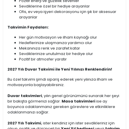
Pozitif enerji ve güzellik sevenler
Sevdiklerine özel bir hediye arayanlar
Ofis, ev veya işyeri dekorasyonu için şık bir aksesuar
arayanlar
Takvimin Faydaları:
Her gün motivasyon ve ilham kaynağı olur
Hedeflerinize ulaşmanıza yardımcı olur
Mekanınıza renk ve zarafet katar
Sevdiklerinize unutulmaz bir hediye olur
Pozitif bir atmosfer yaratır
2027 Yılı Duvar Takvimi ile Yeni Yılınızı Renklendirin!
Bu özel takvimi şimdi sipariş ederek yeni yılınıza ilham ve
motivasyonla başlayabilirsiniz.
Duvar takvimleri
, yılın genel görünümünü sunarak her şeyi
bir bakışta görmenizi sağlar.
Masa takvimleri
ise ay
boyunca odaklanmanız gereken görevlere ve etkinliklere
odaklanmanızı sağlar.
2027 Yılı Takvimi
, ister kendiniz için ister sevdikleriniz için
olsun, pratik ve düşünceli bir
Yeni Yıl hediyesi
veya
takvim