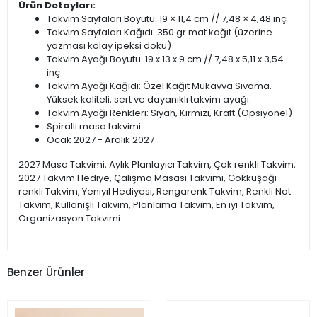
Ürün Detayları:
Takvim Sayfaları Boyutu: 19 × 11,4 cm // 7,48 × 4,48 inç
Takvim Sayfaları Kağıdı: 350 gr mat kağıt (üzerine
yazması kolay ipeksi doku)
Takvim Ayağı Boyutu: 19 x 13 x 9 cm // 7,48 x 5,11 x 3,54
inç
Takvim Ayağı Kağıdı: Özel Kağıt Mukavva Sıvama.
Yüksek kaliteli, sert ve dayanıklı takvim ayağı.
Takvim Ayağı Renkleri: Siyah, Kırmızı, Kraft (Opsiyonel)
Spiralli masa takvimi
Ocak 2027 - Aralık 2027
2027 Masa Takvimi, Aylık Planlayıcı Takvim, Çok renkli Takvim,
2027 Takvim Hediye, Çalışma Masası Takvimi, Gökkuşağı
renkli Takvim, Yeniyıl Hediyesi, Rengarenk Takvim, Renkli Not
Takvim, Kullanışlı Takvim, Planlama Takvim, En iyi Takvim,
Organizasyon Takvimi
Benzer Ürünler