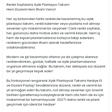
Renkli Sayfalarla Aylık Planlayıcı Takvim
Hem Düzenli Hem İlham Verici!
Her ay birbirinden farklı renklerde tasarlanmış bu aylık
planlayıcı takvim, renkli kalemler veya yazılarla not almayı
sevenler için mükemmel bir seçenek! Canlı renkli sayfalar,
her gününüzü daha motive edici ve verimli kılacak. Hem iş
hem de kişisel planlamalarınızı kolayca takip ederken,
renklerin gücünden ilham alarak hedeflerinize
odaklanabilirsiniz.
Modern ve şık tasarımıyla ofisinizi ya da çalışma alanınızı
renklendirirken, günlük, haftalık ve aylık planlamalarınızı
organize etmenizi sağlar. Bu takvim, her detayıyla sizi düzenli
bir yıl geçirmeye teşvik eder!
Bu fonksiyonel rengarenk Aylık Planlayıcılı Takvimi Hediye Et
ve Düzeni Paylaş! Sevdiklerinize düzenli, renkli ve verimli bir
yıl armağan edin! Bu takvim, not almayı sevenler için önemli
tarihleri işaretlemeyi kolaylaştırarak hem ofis hem de ev için
mükemmel bir tamamlayıcıdır. 2027’i daha renkli ve planlı
geçirmek için ideal bir hediye!