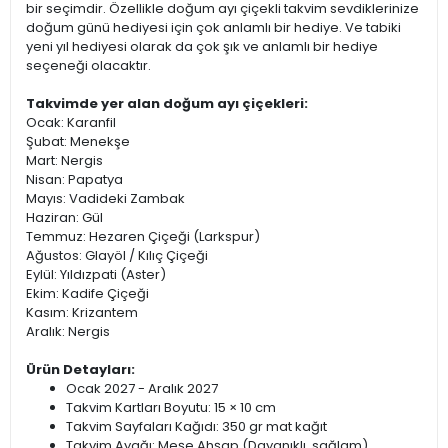
bir seçimdir. Özellikle doğum ayı çiçekli takvim sevdiklerinize
doğum günü hediyesi için çok anlamlı bir hediye. Ve tabiki
yeni yıl hediyesi olarak da çok şık ve anlamlı bir hediye
seçeneği olacaktır.
Takvimde yer alan doğum ayı çiçekleri:
Ocak: Karanfil
Şubat: Menekşe
Mart: Nergis
Nisan: Papatya
Mayıs: Vadideki Zambak
Haziran: Gül
Temmuz: Hezaren Çiçeği (Larkspur)
Ağustos: Glayöl / Kılıç Çiçeği
Eylül: Yıldızpati (Aster)
Ekim: Kadife Çiçeği
Kasım: Krizantem
Aralık: Nergis
Ürün Detayları:
Ocak 2027 - Aralık 2027
Takvim Kartları Boyutu: 15 × 10 cm
Takvim Sayfaları Kağıdı: 350 gr mat kağıt
Takvim Ayağı: Meşe Ahşap (Dayanıklı, sağlam)