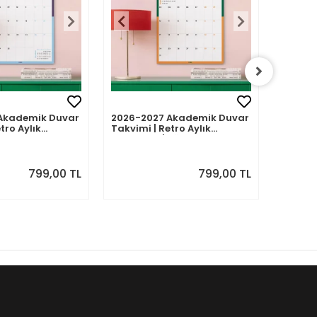
Akademik Duvar
2026-2027 Akademik Duvar
2026-2
tro Aylık
Takvimi | Retro Aylık
Takvimi
Eylül 2026 -
Planlayıcı | Ağustos 2026 -
Planlay
7 | Sonraki Ay
Temmuz 2027 | Sonraki Ay
Haziran
Önizlemeli
Önizle
799,00 TL
799,00 TL