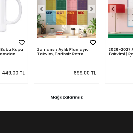
mli Baba Kupa
Zamansız Aylık Planlayıcı
2026-2027 
abamdan
Takvim, Tarihsiz Retro
Takvimi | Re
Duvar Takvimi
Planlayıcı | 
Ağustos 202
Önizlemeli
449,00 TL
699,00 TL
Mağazalarımız