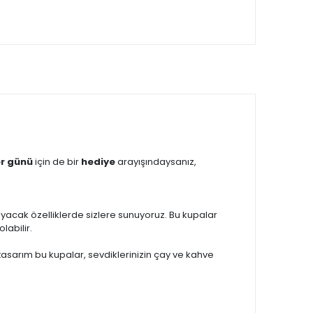
er günü
için de bir
hediye
arayışındaysanız,
layacak özelliklerde sizlere sunuyoruz. Bu kupalar
olabilir.
tasarım bu kupalar, sevdiklerinizin çay ve kahve