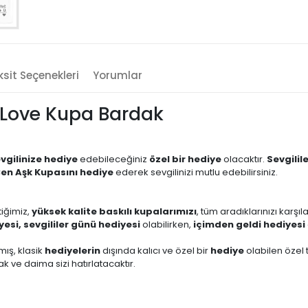
sit Seçenekleri
Yorumlar
 Love Kupa Bardak
vgilinize hediye
edebileceğiniz
özel bir hediye
olacaktır.
Sevgilil
en Aşk Kupasını hediye
ederek sevgilinizi mutlu edebilirsiniz.
tiğimiz,
yüksek kalite baskılı kupalarımızı
, tüm aradıklarınızı karşı
esi, sevgililer günü hediyesi
olabilirken,
içimden geldi hediyesi
mış, klasik
hediyelerin
dışında kalıcı ve özel bir
hediye
olabilen özel 
 ve daima sizi hatırlatacaktır.