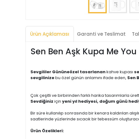
Ürün Açıklaması
Garanti ve Teslimat
Tak
Sen Ben Aşk Kupa Me You
Sevgililer Gününe
özel tasarlanan
kahve kupası
se
sevgilinize
bu özel günün anlamını ifade eden,
Sen B
Çok çeşitli ve birbirinden farklı harika tasarımlarla üret
Sevdiğiniz
için
yeni yıl hediyesi, doğum günü hediy
Bir süre kullanılıp sonrasında bir kenara kaldırılan alışıl
saatlerinde yüzlerinde sıcacık bir tebessüm oluşturacak
Ürün Özelikleri: