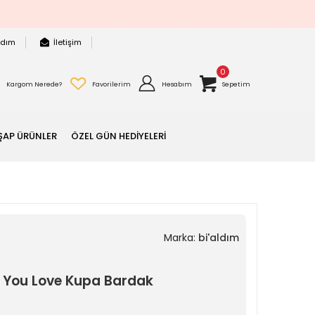
rdım
İletişim
0
Kargom Nerede?
Favorilerim
Hesabım
Sepetim
ŞAP ÜRÜNLER
ÖZEL GÜN HEDİYELERİ
Marka:
bi'aldım
 You Love Kupa Bardak