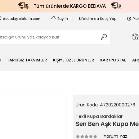
Tüm ürünlerde KARGO BEDAVA
destek@bialdim.com
Bayilik
bi'aldım da Satış Yap
Ya
İ
TARİHSİZ TAKVİMLER
KİŞİYE ÖZEL ÜRÜNLER
KARTPOSTAL
AH
Ürün Kodu:
4720220000276
Tekli Kupa Bardaklar
Sen Ben Aşk Kupa Me
Yorum Yaz