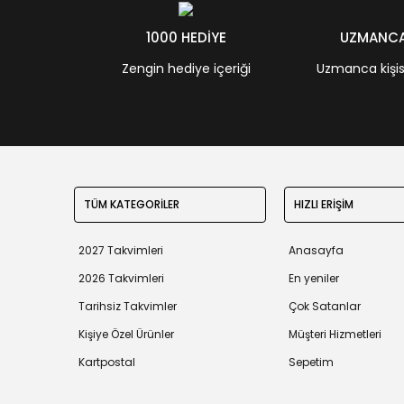
1000 HEDİYE
UZMANCA 
Zengin hediye içeriği
Uzmanca kişisel
TÜM KATEGORİLER
HIZLI ERİŞİM
2027 Takvimleri
Anasayfa
2026 Takvimleri
En yeniler
Tarihsiz Takvimler
Çok Satanlar
Kişiye Özel Ürünler
Müşteri Hizmetleri
Kartpostal
Sepetim