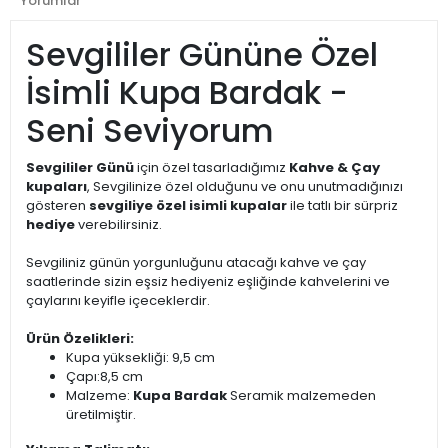
Yorumlar
Sevgililer Gününe Özel
İsimli Kupa Bardak -
Seni Seviyorum
Sevgililer Günü
için özel tasarladığımız
Kahve & Çay
kupaları
, Sevgilinize özel olduğunu ve onu unutmadığınızı
gösteren
sevgiliye özel isimli kupalar
ile tatlı bir sürpriz
hediye
verebilirsiniz.
Sevgiliniz günün yorgunluğunu atacağı kahve ve çay
saatlerinde sizin eşsiz hediyeniz eşliğinde kahvelerini ve
çaylarını keyifle içeceklerdir.
Ürün Özelikleri:
Kupa yüksekliği: 9,5 cm
Çapı:8,5 cm
Malzeme:
Kupa Bardak
Seramik malzemeden
üretilmiştir.