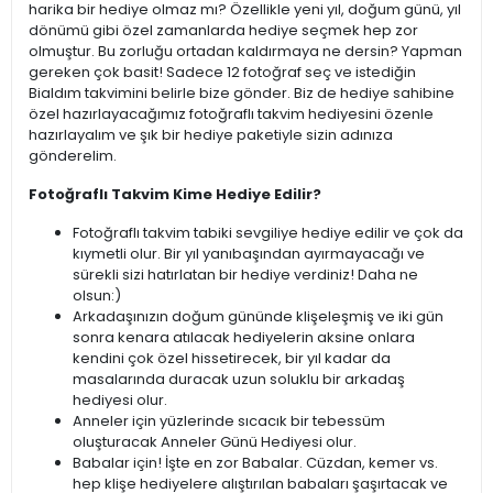
harika bir hediye olmaz mı? Özellikle yeni yıl, doğum günü, yıl
dönümü gibi özel zamanlarda hediye seçmek hep zor
olmuştur. Bu zorluğu ortadan kaldırmaya ne dersin? Yapman
gereken çok basit! Sadece 12 fotoğraf seç ve istediğin
Bialdım takvimini belirle bize gönder. Biz de hediye sahibine
özel hazırlayacağımız fotoğraflı takvim hediyesini özenle
hazırlayalım ve şık bir hediye paketiyle sizin adınıza
gönderelim.
Fotoğraflı Takvim Kime Hediye Edilir?
Fotoğraflı takvim tabiki sevgiliye hediye edilir ve çok da
kıymetli olur. Bir yıl yanıbaşından ayırmayacağı ve
sürekli sizi hatırlatan bir hediye verdiniz! Daha ne
olsun:)
Arkadaşınızın doğum gününde klişeleşmiş ve iki gün
sonra kenara atılacak hediyelerin aksine onlara
kendini çok özel hissetirecek, bir yıl kadar da
masalarında duracak uzun soluklu bir arkadaş
hediyesi olur.
Anneler için yüzlerinde sıcacık bir tebessüm
oluşturacak Anneler Günü Hediyesi olur.
Babalar için! İşte en zor Babalar. Cüzdan, kemer vs.
hep klişe hediyelere alıştırılan babaları şaşırtacak ve