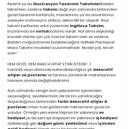
Resimli ya da
illustrasyon Tasarımlı Takvimler
Bialdım
takvimleri, sadece
takvim
değil aynı zamanda birbirinden
güzel tasarımlı kartlarıyla, masalarınızı ya da duvarlarınızı
süsleyen motivasyon arttırıcı, dekoratif bir objedir. Bazı
takvim kartlarının arka yüzlerinde
İngilizce Takvim
,
bazılarında ise
notluk
bölümü vardır. Not alma alışkanlığı
kuvvetli olanlar için çok özel bir takvim olan ve sadece
Bialdım mağazamızda bulabileceğiniz Haftalık Planlayıcılı
Masa Takvimi modelleri bulunmaktadır. Model çok, tercih
sizin!
HEM GÖZE, HEM AMACA HİTAP ETSİN İSTEDİK! :)
Evinizde veya ofisinizde kullanabileceğiniz şık
dekoratif
afişler ve posterler
ile tarzınızı yansıtarak mekanlarınızın
havasını anında değiştirebilirsiniz.
Aynı zamanda zengin ürün yelpazemiz içerisinden
seçeceğiniz, sevdiklerinizin de tarzını yansıtacağını
düşündüğünüz birbirinden
farklı dekoratif afişler &
posterler
onları özel günlerinde hatırlamanın güzel bir
yoludur. Örneğin yeni evine taşınan bir yakınınıza
ev
hediyesi
ya da yeni işe başlayan bir yakınınıza
iş hediyesi
olabileceği gibi
doğum günü
,
yıldönümü
veya
içimden
geldi hediyesi
olarak da iyi bir tercih olacaktır.