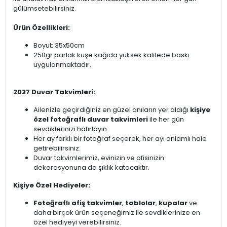
gülümsetebilirsiniz.
Ürün Özellikleri:
Boyut: 35x50cm
250gr parlak kuşe kağıda yüksek kalitede baskı
uygulanmaktadır.
2027 Duvar Takvimleri:
Ailenizle geçirdiğiniz en güzel anıların yer aldığı
kişiye
özel fotoğraflı duvar takvimleri
ile her gün
sevdiklerinizi hatırlayın.
Her ay farklı bir fotoğraf seçerek, her ayı anlamlı hale
getirebilirsiniz.
Duvar takvimlerimiz, evinizin ve ofisinizin
dekorasyonuna da şıklık katacaktır.
Kişiye Özel Hediyeler:
Fotoğraflı afiş takvimler
,
tablolar
,
kupalar
ve
daha birçok ürün seçeneğimiz ile sevdiklerinize en
özel hediyeyi verebilirsiniz.