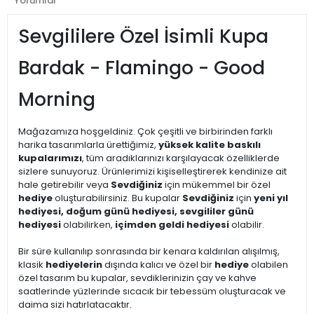
Yorumlar
Sevgililere Özel İsimli Kupa
Bardak - Flamingo - Good
Morning
Mağazamıza hoşgeldiniz. Çok çeşitli ve birbirinden farklı
harika tasarımlarla ürettiğimiz,
yüksek kalite baskılı
kupalarımızı
, tüm aradıklarınızı karşılayacak özelliklerde
sizlere sunuyoruz. Ürünlerimizi kişiselleştirerek kendinize ait
hale getirebilir veya
Sevdiğiniz
için mükemmel bir özel
hediye
oluşturabilirsiniz. Bu kupalar
Sevdiğiniz
için
yeni yıl
hediyesi, doğum günü hediyesi, sevgililer günü
hediyesi
olabilirken,
içimden geldi hediyesi
olabilir.
Bir süre kullanılıp sonrasında bir kenara kaldırılan alışılmış,
klasik
hediyelerin
dışında kalıcı ve özel bir
hediye
olabilen
özel tasarım bu kupalar, sevdiklerinizin çay ve kahve
saatlerinde yüzlerinde sıcacık bir tebessüm oluşturacak ve
daima sizi hatırlatacaktır.