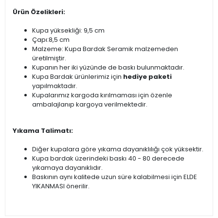
Ürün Özelikleri:
Kupa yüksekliği: 9,5 cm
Çapı:8,5 cm
Malzeme: Kupa Bardak Seramik malzemeden
üretilmiştir.
Kupanın her iki yüzünde de baskı bulunmaktadır.
Kupa Bardak ürünlerimiz için
hediye paketi
yapılmaktadır.
Kupalarımız kargoda kırılmaması için özenle
ambalajlanıp kargoya verilmektedir.
Yıkama Talimatı:
Diğer kupalara göre yıkama dayanıklılığı çok yüksektir.
Kupa bardak üzerindeki baskı 40 - 80 derecede
yıkamaya dayanıklıdır.
Baskının aynı kalitede uzun süre kalabilmesi için ELDE
YIKANMASI önerilir.