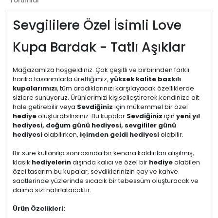
Yorumlar
Sevgililere Özel İsimli Love
Kupa Bardak - Tatlı Aşıklar
Mağazamıza hoşgeldiniz. Çok çeşitli ve birbirinden farklı
harika tasarımlarla ürettiğimiz,
yüksek kalite baskılı
kupalarımızı
, tüm aradıklarınızı karşılayacak özelliklerde
sizlere sunuyoruz. Ürünlerimizi kişiselleştirerek kendinize ait
hale getirebilir veya
Sevdiğiniz
için mükemmel bir özel
hediye
oluşturabilirsiniz. Bu kupalar
Sevdiğiniz
için
yeni yıl
hediyesi, doğum günü hediyesi, sevgililer günü
hediyesi
olabilirken,
içimden geldi hediyesi
olabilir.
Bir süre kullanılıp sonrasında bir kenara kaldırılan alışılmış,
klasik
hediyelerin
dışında kalıcı ve özel bir
hediye
olabilen
özel tasarım bu kupalar, sevdiklerinizin çay ve kahve
saatlerinde yüzlerinde sıcacık bir tebessüm oluşturacak ve
daima sizi hatırlatacaktır.
Ürün Özelikleri: