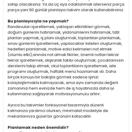
sahip olacaksınız. Ya da üç aya odaklanmak isterseniz parça
parça yani 90 günlük planlayıcı takvim olarak kullanabilirsiniz.
Bu planlayıcıyla ne yapmalı?
Randevuları işaretlemek, yaklaşan etkinlikleri görmek,
doğum günlerini hatırlamak, yıldönümlerini hatırlamak, tatil
planları yapmak, iş planı oluşturmak, toplantıları planlamak,
sınav günlerini işaretlemek, yapılacaklar listeleri oluşturmak,
hedefleri planlamak, motive edici kelimeleri not etmek
(olumlu etki),anında not almak fikirler, önemli notları tekrar
tekrar işaretlemek, alışkanlık takibi oluşturmak, çocuklarınızın
derslerini takip etmek, okul toplantılarını işaretlemek, aile
programı oluşturmak, haftalık menü hazırlamak vb. Daha
birçok konuyu bir bakışta görmek sadece işinizi
kolaylaştırmakla kalmayacak, ama aynı zamanda değerli
zamanınızı hem evinizde hem de iş hayatınızda daha iyi
kullanmanızı sağlayarak motivasyonunuzu artırır.
Ayrıca bu takvimler fonksiyonel tasarımıyla düzenli
kalmanıza yardımcı olurken, minimalist modeliyle de
mekanlarınıza güzel bir görünüm katacaktır.
Planlamak neden önemlidir?