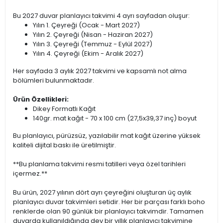
Bu 2027 duvar planlayıcı takvimi 4 ayrı sayfadan oluşur:
Yılın 1. Çeyreği (Ocak - Mart 2027)
Yılın 2. Çeyreği (Nisan - Haziran 2027)
Yılın 3. Çeyreği (Temmuz - Eylül 2027)
Yılın 4. Çeyreği (Ekim - Aralık 2027)
Her sayfada 3 aylık 2027 takvimi ve kapsamlı not alma
bölümleri bulunmaktadır.
Ürün Özellikleri:
Dikey Formatlı Kağıt
140gr. mat kağıt - 70 x 100 cm (27,5x39,37 inç) boyut
Bu planlayıcı, pürüzsüz, yazılabilir mat kağıt üzerine yüksek
kaliteli dijital baskı ile üretilmiştir.
**Bu planlama takvimi resmi tatilleri veya özel tarihleri
içermez.**
Bu ürün, 2027 yılının dört ayrı çeyreğini oluşturan üç aylık
planlayıcı duvar takvimleri setidir. Her bir parçası farklı boho
renklerde olan 90 günlük bir planlayıcı takvimdir. Tamamen
duvarda kullanıldığında dev bir yıllık planlayıcı takvimine