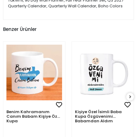
Takvimi, 90 Day Wall Planner, Full Year Planner Set, Q3 2027
Quarterly Calendar, Quarterly Wall Calendar, Boho Colors
Benzer Ürünler
Benim Kahramanım
Kişiye Özel İsimli Baba
Canım Babam Kişiye Özel
Kupa Özgüvenimi
Kupa
Babamdan Aldım