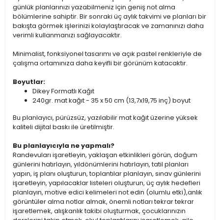
günlük planlarınızı yazabilmeniz için geniş not alma
bölümlerine sahiptir. Bir sonraki üç aylık takvimi ve planları bir
bakışta görmek işlerinizi kolaylaştıracak ve zamanınızı daha
verimli kullanmanızı sağlayacaktır.
Minimalist, fonksiyonel tasarımı ve açık pastel renkleriyle de
çalışma ortamınıza daha keyifli bir görünüm katacaktır.
Boyutlar:
Dikey Formatlı Kağıt
240gr. mat kağıt - 35 x 50 cm (13,7x19,75 inç) boyut
Bu planlayıcı, pürüzsüz, yazılabilir mat kağıt üzerine yüksek
kaliteli dijital baskı ile üretilmiştir.
Bu planlayıcıyla ne yapmalı?
Randevuları işaretleyin, yaklaşan etkinlikleri görün, doğum
günlerini hatırlayın, yıldönümlerini hatırlayın, tatil planları
yapın, iş planı oluşturun, toplantılar planlayın, sınav günlerini
işaretleyin, yapılacaklar listeleri oluşturun, üç aylık hedefleri
planlayın, motive edici kelimeleri not edin (olumlu etki),anlık
görüntüler alma notlar almak, önemli notları tekrar tekrar
işaretlemek, alışkanlık takibi oluşturmak, çocuklarınızın