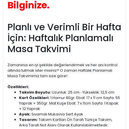
Bilginize.
Planlı ve Verimli Bir Hafta
İçin: Haftalık Planlamalı
Masa Takvimi
Zamanınızı en iyi şekilde değerlendirmek ve her anı kontrol
altında tutmak ister misiniz? O zaman Haftalık Planlamalı
Masa Takvimimiz tam size göre!
Özellikleri:
Takvim Boyutu:
Uzunluk: 25 cm ‐ Yükseklik: 12,5 cm
Kart Özelikleri:
1.Hamur 80gr. Ebat: 17 x 11 cm Sayfa: 55
Yaprak + 350gr. Mat Kuşe Ebat: 7 x 11cm Sayfa: 1 Kapak
+ 12 Yaprak
Ayak:
Sıvamalı Mukavva Sert Ayak
Tasarım:
Takvim Kartları Ön Tarafı Türkçe Takvim,
Arka Tarafı Not Alanı Olarak Kullanılabilmektedir.