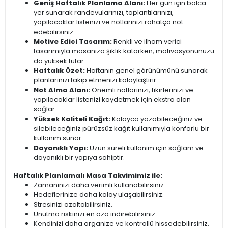
Geniş Haftalık Planlama Alanı:
Her gün için bolca
yer sunarak randevularınızı, toplantılarınızı,
yapılacaklar listenizi ve notlarınızı rahatça not
edebilirsiniz.
Motive Edici Tasarım:
Renkli ve ilham verici
tasarımıyla masanıza şıklık katarken, motivasyonunuzu
da yüksek tutar.
Haftalık Özet:
Haftanın genel görünümünü sunarak
planlarınızı takip etmenizi kolaylaştırır.
Not Alma Alanı:
Önemli notlarınızı, fikirlerinizi ve
yapılacaklar listenizi kaydetmek için ekstra alan
sağlar.
Yüksek Kaliteli Kağıt:
Kolayca yazabileceğiniz ve
silebileceğiniz pürüzsüz kağıt kullanımıyla konforlu bir
kullanım sunar.
Dayanıklı Yapı:
Uzun süreli kullanım için sağlam ve
dayanıklı bir yapıya sahiptir.
Haftalık Planlamalı Masa Takvimimiz ile:
Zamanınızı daha verimli kullanabilirsiniz.
Hedeflerinize daha kolay ulaşabilirsiniz.
Stresinizi azaltabilirsiniz.
Unutma riskinizi en aza indirebilirsiniz.
Kendinizi daha organize ve kontrollü hissedebilirsiniz.