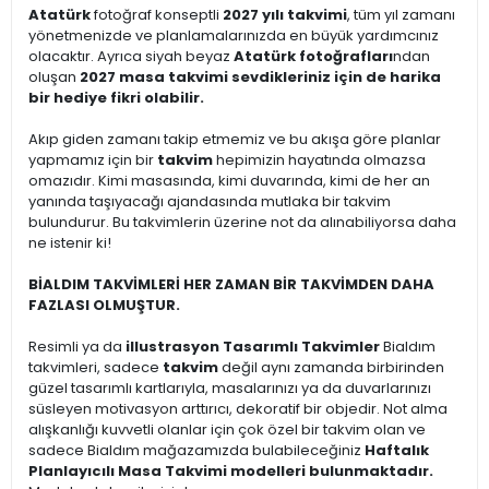
Atatürk
fotoğraf konseptli
2027 yılı takvimi
, tüm yıl zamanı
yönetmenizde ve planlamalarınızda en büyük yardımcınız
olacaktır. Ayrıca siyah beyaz
Atatürk fotoğrafları
ndan
oluşan
2027 masa takvimi sevdikleriniz için de harika
bir hediye fikri olabilir.
Akıp giden zamanı takip etmemiz ve bu akışa göre planlar
yapmamız için bir
takvim
hepimizin hayatında olmazsa
omazıdır. Kimi masasında, kimi duvarında, kimi de her an
yanında taşıyacağı ajandasında mutlaka bir takvim
bulundurur. Bu takvimlerin üzerine not da alınabiliyorsa daha
ne istenir ki!
BİALDIM TAKVİMLERİ HER ZAMAN BİR TAKVİMDEN DAHA
FAZLASI OLMUŞTUR.
Resimli ya da
illustrasyon Tasarımlı Takvimler
Bialdım
takvimleri, sadece
takvim
değil aynı zamanda birbirinden
güzel tasarımlı kartlarıyla, masalarınızı ya da duvarlarınızı
süsleyen motivasyon arttırıcı, dekoratif bir objedir. Not alma
alışkanlığı kuvvetli olanlar için çok özel bir takvim olan ve
sadece Bialdım mağazamızda bulabileceğiniz
Haftalık
Planlayıcılı Masa Takvimi modelleri bulunmaktadır.