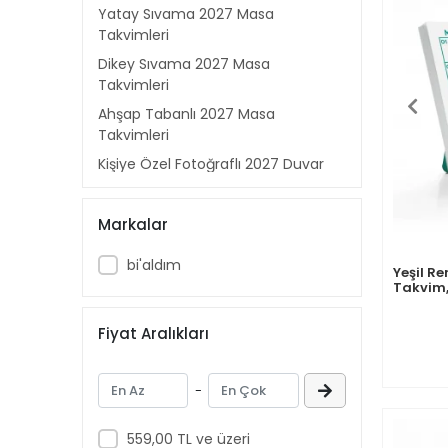
Yatay Sıvama 2027 Masa
Takvimleri
Dikey Sıvama 2027 Masa
Takvimleri
Ahşap Tabanlı 2027 Masa
Takvimleri
Kişiye Özel Fotoğraflı 2027 Duvar
Takvimi
Kişiye Özel Ahşap Tabanlı 2027
Markalar
Masa Takvimleri
Kişiye Özel Yatay Sıvama 2027
bi'aldım
Yeşil Re
Masa Takvimleri
Takvim,
Color M
Kişiye Özel Dikey Sıvama 2027
Fiyat Aralıkları
Masa Takvimleri
Kişiye Özel Haftalık Planlayıcı
Sıvama 2027 Masa Takvimleri
-
Kişiye Özel Uzun Yatay Sıvama
2027 Masa Takvimleri
559,00 TL ve üzeri