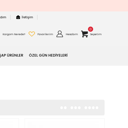
rdım
İletişim
0
Kargom Nerede?
Favorilerim
Hesabım
Sepetim
ŞAP ÜRÜNLER
ÖZEL GÜN HEDİYELERİ