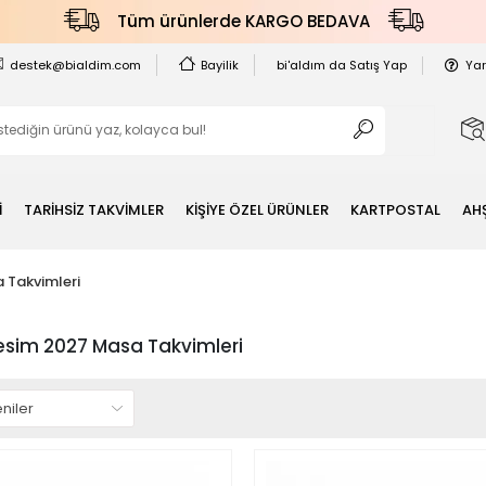
Tüm ürünlerde KARGO BEDAVA
destek@bialdim.com
Bayilik
bi'aldım da Satış Yap
Ya
İ
TARİHSİZ TAKVİMLER
KİŞİYE ÖZEL ÜRÜNLER
KARTPOSTAL
AH
 Takvimleri
esim 2027 Masa Takvimleri