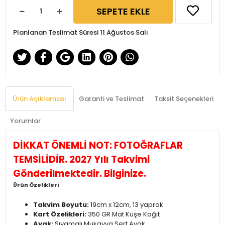
SEPETE EKLE
Planlanan Teslimat Süresi 11 Ağustos Salı
Ürün Açıklaması
Garanti ve Teslimat
Taksit Seçenekleri
Yorumlar
DİKKAT ÖNEMLİ NOT: FOTOĞRAFLAR
TEMSİLİDİR. 2027 Yılı Takvimi
Gönderilmektedir. Bilginize.
Ürün Özelikleri
Takvim Boyutu:
19cm x 12cm, 13 yaprak
Kart Özelikleri:
350 GR Mat Kuşe Kağıt
Ayak:
Sıvamalı Mukavva Sert Ayak