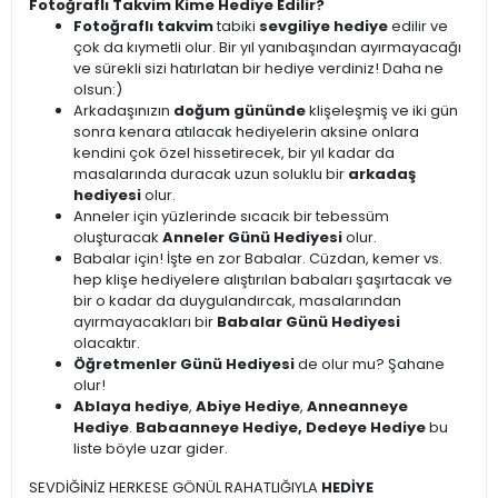
Fotoğraflı Takvim Kime Hediye Edilir?
Fotoğraflı takvim
tabiki
sevgiliye hediye
edilir ve
çok da kıymetli olur. Bir yıl yanıbaşından ayırmayacağı
ve sürekli sizi hatırlatan bir hediye verdiniz! Daha ne
olsun:)
Arkadaşınızın
doğum gününde
klişeleşmiş ve iki gün
sonra kenara atılacak hediyelerin aksine onlara
kendini çok özel hissetirecek, bir yıl kadar da
masalarında duracak uzun soluklu bir
arkadaş
hediyesi
olur.
Anneler için yüzlerinde sıcacık bir tebessüm
oluşturacak
Anneler Günü Hediyesi
olur.
Babalar için! İşte en zor Babalar. Cüzdan, kemer vs.
hep klişe hediyelere alıştırılan babaları şaşırtacak ve
bir o kadar da duygulandırcak, masalarından
ayırmayacakları bir
Babalar Günü Hediyesi
olacaktır.
Öğretmenler Günü Hediyesi
de olur mu? Şahane
olur!
Ablaya hediye
,
Abiye Hediye
,
Anneanneye
Hediye
.
Babaanneye Hediye, Dedeye Hediye
bu
liste böyle uzar gider.
SEVDİĞİNİZ HERKESE GÖNÜL RAHATLIĞIYLA
HEDİYE