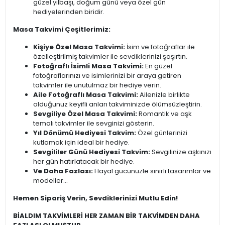
güzel yılbaşı, doğum günü veya özel gün
hediyelerinden biridir.
Masa Takvimi Çeşitlerimiz:
Kişiye Özel Masa Takvimi:
İsim ve fotoğraflar ile
özelleştirilmiş takvimler ile sevdiklerinizi şaşırtın.
Fotoğraflı İsimli Masa Takvimi:
En güzel
fotoğraflarınızı ve isimlerinizi bir araya getiren
takvimler ile unutulmaz bir hediye verin.
Aile Fotoğraflı Masa Takvimi:
Ailenizle birlikte
olduğunuz keyifli anları takviminizde ölümsüzleştirin.
Sevgiliye Özel Masa Takvimi:
Romantik ve aşk
temalı takvimler ile sevginizi gösterin.
Yıl Dönümü Hediyesi Takvim:
Özel günlerinizi
kutlamak için ideal bir hediye.
Sevgililer Günü Hediyesi Takvim:
Sevgilinize aşkınızı
her gün hatırlatacak bir hediye.
Ve Daha Fazlası:
Hayal gücünüzle sınırlı tasarımlar ve
modeller...
Hemen Sipariş Verin, Sevdiklerinizi Mutlu Edin!
BİALDIM TAKVİMLERİ HER ZAMAN BİR TAKVİMDEN DAHA