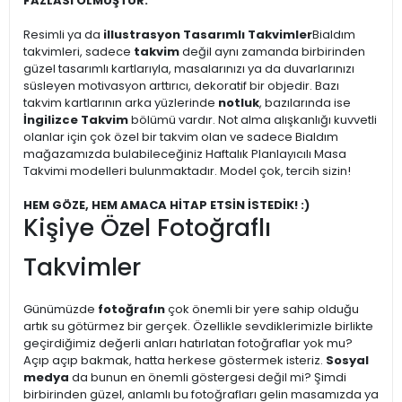
FAZLASI OLMUŞTUR.
Resimli ya da
illustrasyon Tasarımlı Takvimler
Bialdım
takvimleri, sadece
takvim
değil aynı zamanda birbirinden
güzel tasarımlı kartlarıyla, masalarınızı ya da duvarlarınızı
süsleyen motivasyon arttırıcı, dekoratif bir objedir. Bazı
takvim kartlarının arka yüzlerinde
notluk
, bazılarında ise
İngilizce Takvim
bölümü vardır. Not alma alışkanlığı kuvvetli
olanlar için çok özel bir takvim olan ve sadece Bialdım
mağazamızda bulabileceğiniz Haftalık Planlayıcılı Masa
Takvimi modelleri bulunmaktadır. Model çok, tercih sizin!
HEM GÖZE, HEM AMACA HİTAP ETSİN İSTEDİK! :)
Kişiye Özel Fotoğraflı
Takvimler
Günümüzde
fotoğrafın
çok önemli bir yere sahip olduğu
artık su götürmez bir gerçek. Özellikle sevdiklerimizle birlikte
geçirdiğimiz değerli anları hatırlatan fotoğraflar yok mu?
Açıp açıp bakmak, hatta herkese göstermek isteriz.
Sosyal
medya
da bunun en önemli göstergesi değil mi? Şimdi
birbirinden güzel, anlamlı bu fotoğrafları gelin masamızda ya