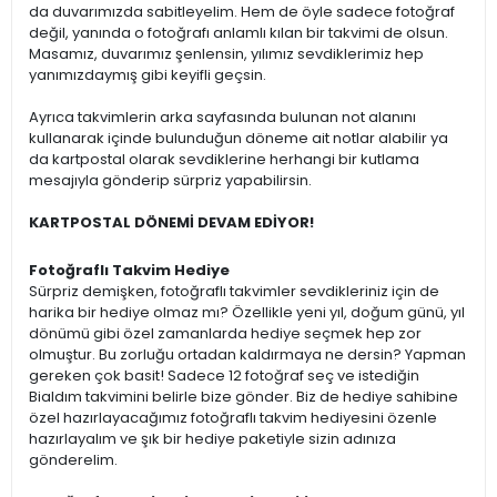
da duvarımızda sabitleyelim. Hem de öyle sadece fotoğraf
değil, yanında o fotoğrafı anlamlı kılan bir takvimi de olsun.
Masamız, duvarımız şenlensin, yılımız sevdiklerimiz hep
yanımızdaymış gibi keyifli geçsin.
Ayrıca takvimlerin arka sayfasında bulunan not alanını
kullanarak içinde bulunduğun döneme ait notlar alabilir ya
da kartpostal olarak sevdiklerine herhangi bir kutlama
mesajıyla gönderip sürpriz yapabilirsin.
KARTPOSTAL DÖNEMİ DEVAM EDİYOR!
Fotoğraflı Takvim Hediye
Sürpriz demişken, fotoğraflı takvimler sevdikleriniz için de
harika bir hediye olmaz mı? Özellikle yeni yıl, doğum günü, yıl
dönümü gibi özel zamanlarda hediye seçmek hep zor
olmuştur. Bu zorluğu ortadan kaldırmaya ne dersin? Yapman
gereken çok basit! Sadece 12 fotoğraf seç ve istediğin
Bialdım takvimini belirle bize gönder. Biz de hediye sahibine
özel hazırlayacağımız fotoğraflı takvim hediyesini özenle
hazırlayalım ve şık bir hediye paketiyle sizin adınıza
gönderelim.