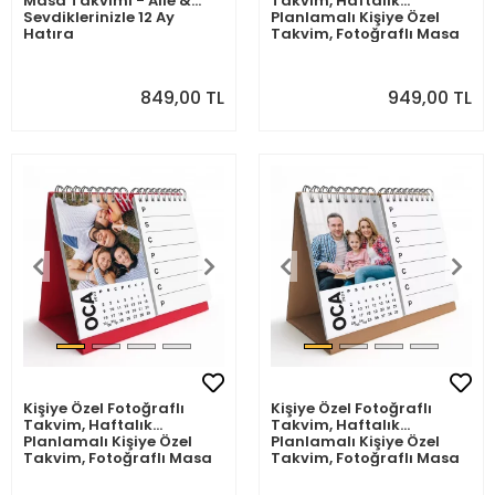
Masa Takvimi - Aile &
Takvim, Haftalık
Sevdiklerinizle 12 Ay
Planlamalı Kişiye Özel
Hatıra
Takvim, Fotoğraflı Masa
Takvimi, Siyah Üçgen
2027 Takvim, Organizer
Takvim
849,00 TL
949,00 TL
Kişiye Özel Fotoğraflı
Kişiye Özel Fotoğraflı
Takvim, Haftalık
Takvim, Haftalık
Planlamalı Kişiye Özel
Planlamalı Kişiye Özel
Takvim, Fotoğraflı Masa
Takvim, Fotoğraflı Masa
Takvimi, Kırmızı Üçgen
Takvimi, Kraft Üçgen
2027 Takvim, Organizer
2027 Takvim, Organizer