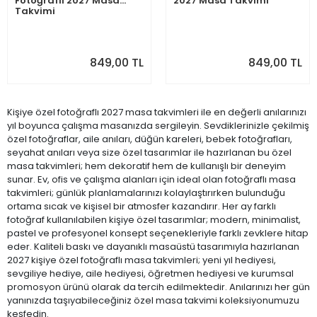
Fotoğraflı 2027 Masa
2027 Masa Takvimi
Takvimi
849,00 TL
849,00 TL
Kişiye özel fotoğraflı 2027 masa takvimleri ile en değerli anılarınızı
yıl boyunca çalışma masanızda sergileyin. Sevdiklerinizle çekilmiş
özel fotoğraflar, aile anıları, düğün kareleri, bebek fotoğrafları,
seyahat anıları veya size özel tasarımlar ile hazırlanan bu özel
masa takvimleri; hem dekoratif hem de kullanışlı bir deneyim
sunar. Ev, ofis ve çalışma alanları için ideal olan fotoğraflı masa
takvimleri; günlük planlamalarınızı kolaylaştırırken bulunduğu
ortama sıcak ve kişisel bir atmosfer kazandırır. Her ay farklı
fotoğraf kullanılabilen kişiye özel tasarımlar; modern, minimalist,
pastel ve profesyonel konsept seçenekleriyle farklı zevklere hitap
eder. Kaliteli baskı ve dayanıklı masaüstü tasarımıyla hazırlanan
2027 kişiye özel fotoğraflı masa takvimleri; yeni yıl hediyesi,
sevgiliye hediye, aile hediyesi, öğretmen hediyesi ve kurumsal
promosyon ürünü olarak da tercih edilmektedir. Anılarınızı her gün
yanınızda taşıyabileceğiniz özel masa takvimi koleksiyonumuzu
keşfedin.