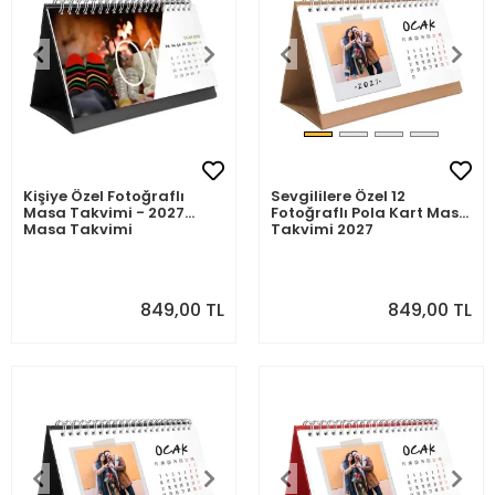
Kişiye Özel Fotoğraflı
Sevgililere Özel 12
Masa Takvimi - 2027
Fotoğraflı Pola Kart Masa
Masa Takvimi
Takvimi 2027
849,00 TL
849,00 TL