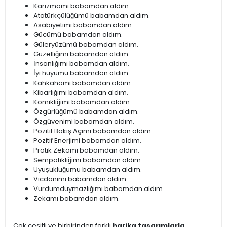
Karizmamı babamdan aldım.
Atatürkçülüğümü babamdan aldım.
Asabiyetimi babamdan aldım.
Gücümü babamdan aldım.
Güleryüzümü babamdan aldım.
Güzelliğimi babamdan aldım.
İnsanlığımı babamdan aldım.
İyi huyumu babamdan aldım.
Kahkahamı babamdan aldım.
Kibarlığımı babamdan aldım.
Komikliğimi babamdan aldım.
Özgürlüğümü babamdan aldım.
Özgüvenimi babamdan aldım.
Pozitif Bakış Açımı babamdan aldım.
Pozitif Enerjimi babamdan aldım.
Pratik Zekamı babamdan aldım.
Sempatikliğimi babamdan aldım.
Uyuşukluğumu babamdan aldım.
Vicdanımı babamdan aldım.
Vurdumduymazlığımı babamdan aldım.
Zekamı babamdan aldım.
Çok çeşitli ve birbirinden farklı
harika tasarımlarla