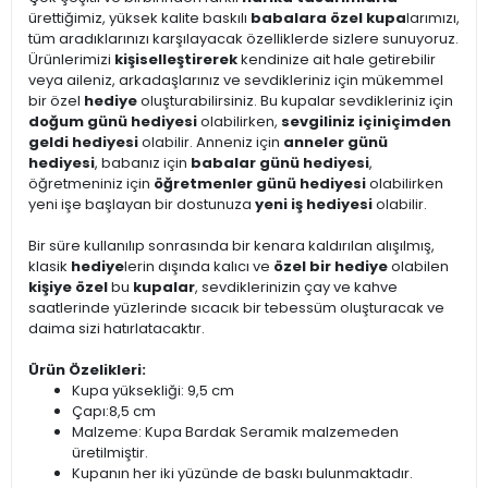
ürettiğimiz, yüksek kalite baskılı
babalara özel kupa
larımızı,
tüm aradıklarınızı karşılayacak özelliklerde sizlere sunuyoruz.
Ürünlerimizi
kişiselleştirerek
kendinize ait hale getirebilir
veya aileniz, arkadaşlarınız ve sevdikleriniz için mükemmel
bir özel
hediye
oluşturabilirsiniz. Bu kupalar sevdikleriniz için
doğum günü hediyesi
olabilirken,
sevgiliniz için
içimden
geldi hediyesi
olabilir. Anneniz için
anneler günü
hediyesi
, babanız için
babalar günü hediyesi
,
öğretmeniniz için
öğretmenler günü hediyesi
olabilirken
yeni işe başlayan bir dostunuza
yeni iş hediyesi
olabilir.
Bir süre kullanılıp sonrasında bir kenara kaldırılan alışılmış,
klasik
hediye
lerin dışında kalıcı ve
özel bir hediye
olabilen
kişiye özel
bu
kupalar
, sevdiklerinizin çay ve kahve
saatlerinde yüzlerinde sıcacık bir tebessüm oluşturacak ve
daima sizi hatırlatacaktır.
Ürün Özelikleri:
Kupa yüksekliği: 9,5 cm
Çapı:8,5 cm
Malzeme: Kupa Bardak Seramik malzemeden
üretilmiştir.
Kupanın her iki yüzünde de baskı bulunmaktadır.