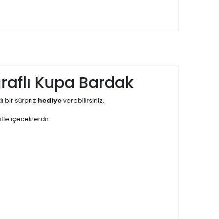
aflı Kupa Bardak
lı bir sürpriz
hediye
verebilirsiniz.
fle içeceklerdir.