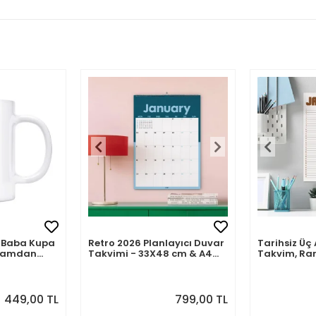
mli Baba Kupa
Retro 2026 Planlayıcı Duvar
Tarihsiz Üç 
abamdan
Takvimi - 33X48 cm & A4
Takvim, Ra
Takvim. Sonraki Ay
Takvim Seti
Önizlemeli
449,00 TL
799,00 TL