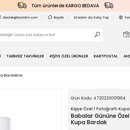
Tüm ürünlerde KARGO BEDAVA
destek@bialdim.com
Bayilik
bi'aldım da Satış Yap
Ya
İ
TARİHSİZ TAKVİMLER
KİŞİYE ÖZEL ÜRÜNLER
KARTPOSTAL
AH
pa Bardaklar
Ürün Kodu:
4720220001964
Kişiye Özel 1 Fotoğraflı Kup
Babalar Gününe Özel
Kupa Bardak