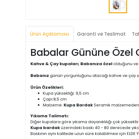
Ürün Açıklaması
Garanti ve Teslimat
Tak
Babalar Gününe Özel 
Kahve & Çay kupaları
,
Babanıza özel
olduğunu ve 
Babanız
günün yorgunluğunu atacağı kahve ve çay sa
Ürün Özelikleri:
Kupa yüksekliği: 9,5 cm
Çapı:8,5 cm
Malzeme:
Kupa Bardak
Seramik malzemeden ür
Yıkama Talimatı:
Diğer kupalara göre yıkama dayanıklılığı çok yüksektir
Kupa bardak
üzerindeki baskı 40 - 80 derecede yık
Baskının aynı kalitede uzun süre kalabilmesi için ELDE Y