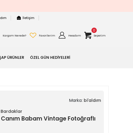
rdım
İletişim
0
Kargom Nerede?
Favorilerim
Hesabım
Sepetim
ŞAP ÜRÜNLER
ÖZEL GÜN HEDİYELERİ
Marka:
bi'aldım
a Bardaklar
 Canım Babam Vintage Fotoğraflı