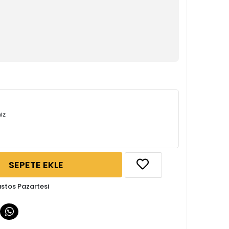
iz
SEPETE EKLE
ustos Pazartesi