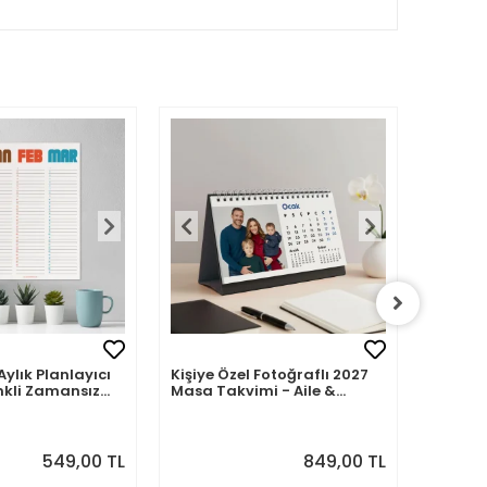
Aylık Planlayıcı
Kişiye Özel Fotoğraflı 2027
Kişiye 
nkli Zamansız
Masa Takvimi - Aile &
2027 M
Sevdiklerinizle 12 Ay Hatıra
Fotoğra
549,00 TL
849,00 TL